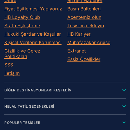
Umre
Bizden Haberler
Fiyat Eşitlemesi Yapıyoruz
Basın Bültenleri
HB Loyalty Club
Acentemiz olun
Statü Eşleştirme
Tesisinizi ekleyin
Hukuki Şartlar ve Koşullar
HB Kariyer
Kişisel Verilerin Korunması
Muhafazakar сruise
Gizlilik ve Çerez
Extranet
Politikaları
Eşsiz Özellikler
SSS
İletişim
DİĞER DESTİNASYONLARI KEŞFEDİN
HELAL TATİL SEÇENEKLERİ
POPÜLER TESİSLER