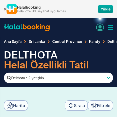
Halalbooking
Yükle
Helal özellikli seyahat uygulaması
Ana Sayfa
Sri Lanka
Central Province
Kandy
Delth
DELTHOTA
Helal Özellikli Tatil
Delthota
•
2 yetişkin
Harita
Sırala
Filtrele