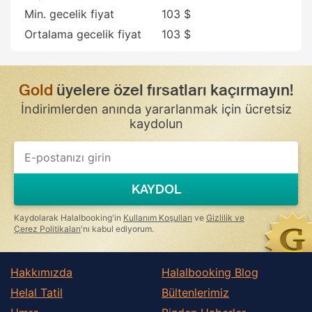
Min. gecelik fiyat
103 $
Ortalama gecelik fiyat
103 $
Gold
üyelere özel fırsatları kaçırmayın!
İndirimlerden anında yararlanmak için ücretsiz
kaydolun
If
you
are
a
KAYDOL
human,
ignore
this
Kaydolarak Halalbooking'in
Kullanım Koşulları
ve
Gizlilik ve
field
Çerez Politikaları
'nı kabul ediyorum.
Hakkımızda
Halalbooking Blog
Helal Tatil
Bültenlerimiz