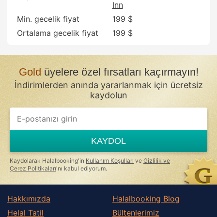
Inn
Min. gecelik fiyat
199 $
Ortalama gecelik fiyat
199 $
Gold
üyelere özel fırsatları kaçırmayın!
İndirimlerden anında yararlanmak için ücretsiz
kaydolun
KAYDOL
Kaydolarak Halalbooking'in
Kullanım Koşulları
ve
Gizlilik ve
Çerez Politikaları
'nı kabul ediyorum.
Hakkımızda
Halalbooking Blog
Helal Tatil
Bültenlerimiz