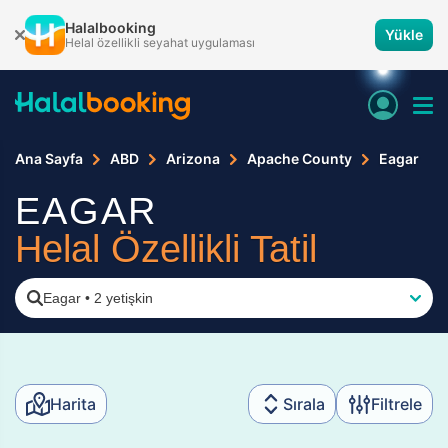
Halalbooking
Yükle
Helal özellikli seyahat uygulaması
Ana Sayfa
ABD
Arizona
Apache County
Eagar
EAGAR
Helal Özellikli Tatil
Eagar
•
2 yetişkin
Harita
Sırala
Filtrele