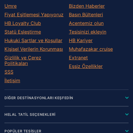
Umre
Bizden Haberler
Fiyat Eşitlemesi Yapıyoruz
Basın Bültenleri
HB Loyalty Club
Acentemiz olun
Statü Eşleştirme
Tesisinizi ekleyin
Hukuki Şartlar ve Koşullar
HB Kariyer
Kişisel Verilerin Korunması
Muhafazakar сruise
Gizlilik ve Çerez
Extranet
Politikaları
Eşsiz Özellikler
SSS
İletişim
DİĞER DESTİNASYONLARI KEŞFEDİN
HELAL TATİL SEÇENEKLERİ
POPÜLER TESİSLER