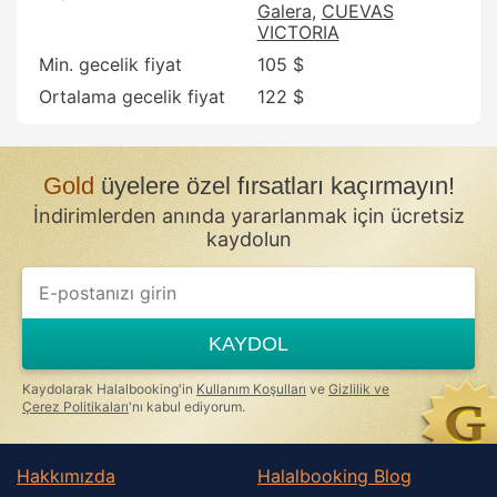
Galera
CUEVAS
VICTORIA
Min. gecelik fiyat
105 $
Ortalama gecelik fiyat
122 $
Gold
üyelere özel fırsatları kaçırmayın!
İndirimlerden anında yararlanmak için ücretsiz
kaydolun
KAYDOL
Kaydolarak Halalbooking'in
Kullanım Koşulları
ve
Gizlilik ve
Çerez Politikaları
'nı kabul ediyorum.
Hakkımızda
Halalbooking Blog