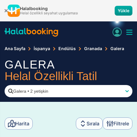
Halalbooking
Yükle
Helal özellikli seyahat uygulaması
Ana Sayfa
İspanya
Endülüs
Granada
Galera
GALERA
Helal Özellikli Tatil
Galera
•
2 yetişkin
Harita
Sırala
Filtrele