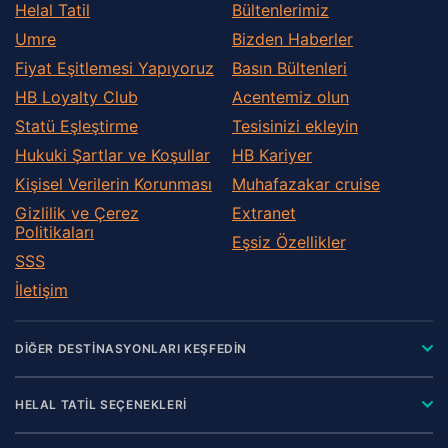
Helal Tatil
Bültenlerimiz
Umre
Bizden Haberler
Fiyat Eşitlemesi Yapıyoruz
Basın Bültenleri
HB Loyalty Club
Acentemiz olun
Statü Eşleştirme
Tesisinizi ekleyin
Hukuki Şartlar ve Koşullar
HB Kariyer
Kişisel Verilerin Korunması
Muhafazakar сruise
Gizlilik ve Çerez
Extranet
Politikaları
Eşsiz Özellikler
SSS
İletişim
DİĞER DESTİNASYONLARI KEŞFEDİN
HELAL TATİL SEÇENEKLERİ