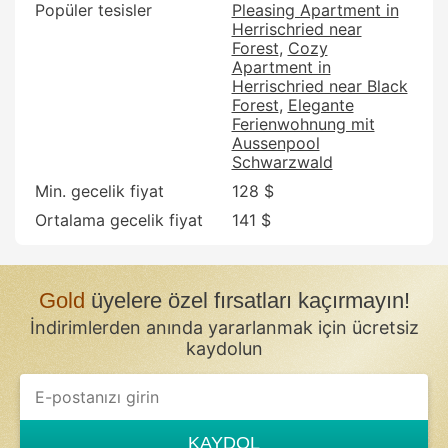
Popüler tesisler
Pleasing Apartment in
Herrischried near
Forest
Cozy
Apartment in
Herrischried near Black
Forest
Elegante
Ferienwohnung mit
Aussenpool
Schwarzwald
Min. gecelik fiyat
128 $
Ortalama gecelik fiyat
141 $
Gold
üyelere özel fırsatları kaçırmayın!
İndirimlerden anında yararlanmak için ücretsiz
kaydolun
KAYDOL