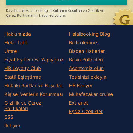
Kaydolarak Halalbooking'in
Kullanım Koşulları
ve
Gizlilik ve
Çerez Politikaları
'nı kabul ediyorum.
Hakkımızda
Halalbooking Blog
Helal Tatil
Bültenlerimiz
Umre
Bizden Haberler
Fiyat Eşitlemesi Yapıyoruz
Basın Bültenleri
HB Loyalty Club
Acentemiz olun
Statü Eşleştirme
Tesisinizi ekleyin
Hukuki Şartlar ve Koşullar
HB Kariyer
Kişisel Verilerin Korunması
Muhafazakar сruise
Gizlilik ve Çerez
Extranet
Politikaları
Eşsiz Özellikler
SSS
İletişim