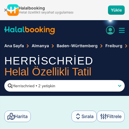
Halalbooking
Yükle
Helal özellikli seyahat uygulaması
Ana Sayfa
Almanya
Baden-Württemberg
Freiburg
HERRİSCHRİED
Helal Özellikli Tatil
Herrischried
•
2 yetişkin
Harita
Sırala
Filtrele