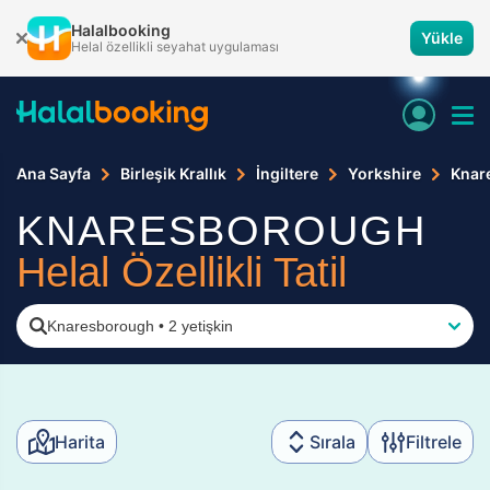
Halalbooking
Yükle
Helal özellikli seyahat uygulaması
Ana Sayfa
Birleşik Krallık
İngiltere
Yorkshire
Knar
KNARESBOROUGH
Helal Özellikli Tatil
Knaresborough
•
2 yetişkin
Harita
Sırala
Filtrele