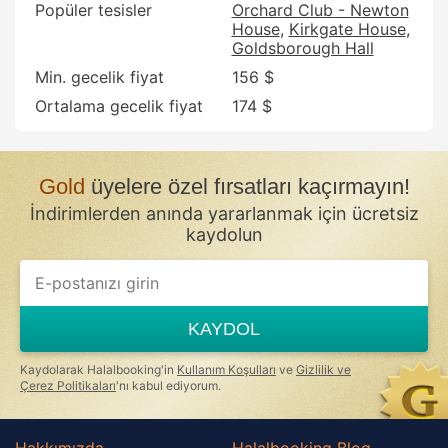
Popüler tesisler
Orchard Club - Newton
House
Kirkgate House
Goldsborough Hall
Min. gecelik fiyat
156 $
Ortalama gecelik fiyat
174 $
Gold
üyelere özel fırsatları kaçırmayın!
İndirimlerden anında yararlanmak için ücretsiz
kaydolun
If
you
are
a
KAYDOL
human,
ignore
this
Kaydolarak Halalbooking'in
Kullanım Koşulları
ve
Gizlilik ve
field
Çerez Politikaları
'nı kabul ediyorum.
Hakkımızda
Halalbooking Blog