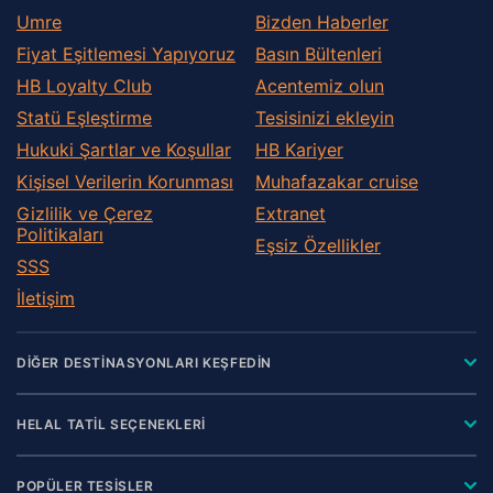
Umre
Bizden Haberler
Fiyat Eşitlemesi Yapıyoruz
Basın Bültenleri
HB Loyalty Club
Acentemiz olun
Statü Eşleştirme
Tesisinizi ekleyin
Hukuki Şartlar ve Koşullar
HB Kariyer
Kişisel Verilerin Korunması
Muhafazakar сruise
Gizlilik ve Çerez
Extranet
Politikaları
Eşsiz Özellikler
SSS
İletişim
DİĞER DESTİNASYONLARI KEŞFEDİN
HELAL TATİL SEÇENEKLERİ
POPÜLER TESİSLER