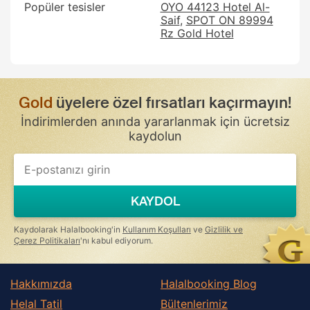
Popüler tesisler
OYO 44123 Hotel Al-
Saif
SPOT ON 89994
Rz Gold Hotel
Gold
üyelere özel fırsatları kaçırmayın!
İndirimlerden anında yararlanmak için ücretsiz
kaydolun
If
you
are
a
KAYDOL
human,
ignore
this
Kaydolarak Halalbooking'in
Kullanım Koşulları
ve
Gizlilik ve
field
Çerez Politikaları
'nı kabul ediyorum.
Hakkımızda
Halalbooking Blog
Helal Tatil
Bültenlerimiz