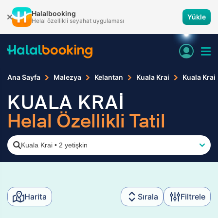
Halalbooking
Yükle
Helal özellikli seyahat uygulaması
Ana Sayfa
Malezya
Kelantan
Kuala Krai
Kuala Krai
KUALA KRAİ
Helal Özellikli Tatil
Kuala Krai
•
2 yetişkin
Harita
Sırala
Filtrele