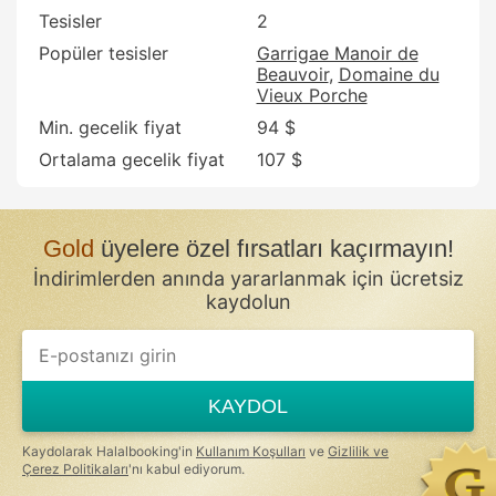
Tesisler
2
Popüler tesisler
Garrigae Manoir de
Beauvoir
Domaine du
Vieux Porche
Min. gecelik fiyat
94 $
Ortalama gecelik fiyat
107 $
Gold
üyelere özel fırsatları kaçırmayın!
İndirimlerden anında yararlanmak için ücretsiz
kaydolun
If
you
are
a
KAYDOL
human,
ignore
this
Kaydolarak Halalbooking'in
Kullanım Koşulları
ve
Gizlilik ve
field
Çerez Politikaları
'nı kabul ediyorum.