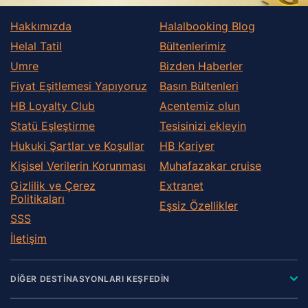
Hakkımızda
Halalbooking Blog
Helal Tatil
Bültenlerimiz
Umre
Bizden Haberler
Fiyat Eşitlemesi Yapıyoruz
Basın Bültenleri
HB Loyalty Club
Acentemiz olun
Statü Eşleştirme
Tesisinizi ekleyin
Hukuki Şartlar ve Koşullar
HB Kariyer
Kişisel Verilerin Korunması
Muhafazakar сruise
Gizlilik ve Çerez
Extranet
Politikaları
Eşsiz Özellikler
SSS
İletişim
DİĞER DESTİNASYONLARI KEŞFEDİN