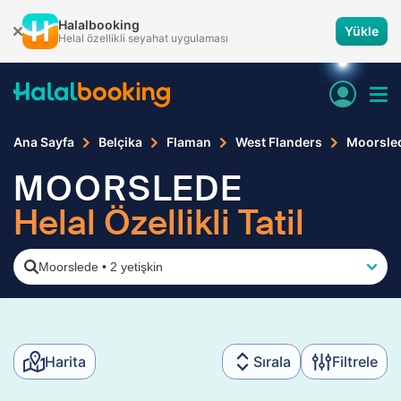
Halalbooking
Yükle
Helal özellikli seyahat uygulaması
Ana Sayfa
Belçika
Flaman
West Flanders
Moorsle
MOORSLEDE
Helal Özellikli Tatil
Moorslede
•
2 yetişkin
Harita
Sırala
Filtrele