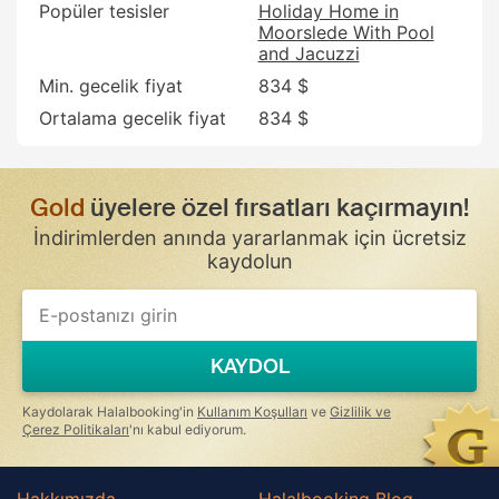
Popüler tesisler
Holiday Home in
Moorslede With Pool
and Jacuzzi
Min. gecelik fiyat
834 $
Ortalama gecelik fiyat
834 $
Gold
üyelere özel fırsatları kaçırmayın!
İndirimlerden anında yararlanmak için ücretsiz
kaydolun
KAYDOL
Kaydolarak Halalbooking'in
Kullanım Koşulları
ve
Gizlilik ve
Çerez Politikaları
'nı kabul ediyorum.
Hakkımızda
Halalbooking Blog