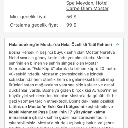
Spa Meydan
Hotel
Carpe Diem Mostar
Min. gecelik fiyat
56 $
Ortalama gecelik fiyat
99 $
Halalbooking'in Mostar'da Helal Özellikli Tatil Rehberi
Bosna Hersek'in beşinci büyük şehri olan Mostar Neretva
Nehri sınırının güney kesiminde yer almaktadır. Mostar
şehrinin en bilinen ve şehrin simgesi olan Mostar
Köprüsüdür. “Eski Köprü” olarak da bilinen köprü 20 metre
yüksekliğindedir. Mostar'ın çevresindeki ve içindeki
sokaklarında hem otantik hem de geleneksel kaliteli el işi
ürünleri satan mağazaların yanı sıra şirin kafeler ve esnaf
dükkânları vardır. Bosna'ya giden birçok kişi Avrupa'nın en
büyüleyici şehirlerinden biri olan Mostar'a da günübirlik bir
gezi yapmayı tercih etmektedir. Bosna'daki helal özellikli
tatilinizde
Mostar'ın Eski Kent bölgesini
keşfedebilir ve
Koski Mehmed Paşa Camii'nin 17. yüzyıldan kalma
minaresine
çıkarak şehrin güzel manzarasının tadını
çıkarabilirsiniz. Mostar'a bir de kuş bakışı bakın ve şehrin