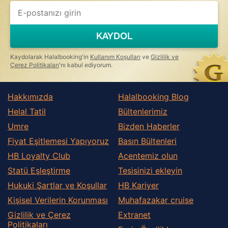
KAYDOL
Kaydolarak Halalbooking'in
Kullanım Koşulları
ve
Gizlilik ve
Çerez Politikaları
'nı kabul ediyorum.
Hakkımızda
Halalbooking Blog
Helal Tatil
Bültenlerimiz
Umre
Bizden Haberler
Fiyat Eşitlemesi Yapıyoruz
Basın Bültenleri
HB Loyalty Club
Acentemiz olun
Statü Eşleştirme
Tesisinizi ekleyin
Hukuki Şartlar ve Koşullar
HB Kariyer
Kişisel Verilerin Korunması
Muhafazakar сruise
Gizlilik ve Çerez
Extranet
Politikaları