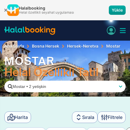
Halalbooking
Yükle
Helal özellikli seyahat uygulaması
Ana Sayfa
Bosna Hersek
Hersek-Neretva
Mostar
MOSTAR
Helal Özellikli Tatil
Mostar
•
2 yetişkin
Harita
Sırala
Filtrele