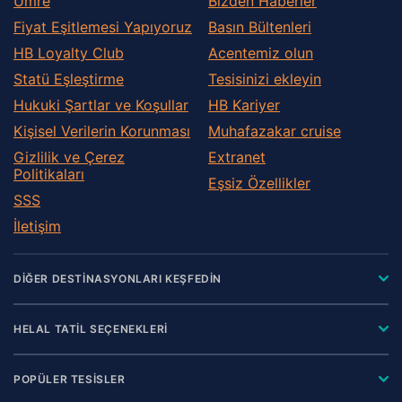
Umre
Bizden Haberler
Fiyat Eşitlemesi Yapıyoruz
Basın Bültenleri
HB Loyalty Club
Acentemiz olun
Statü Eşleştirme
Tesisinizi ekleyin
Hukuki Şartlar ve Koşullar
HB Kariyer
Kişisel Verilerin Korunması
Muhafazakar сruise
Gizlilik ve Çerez
Extranet
Politikaları
Eşsiz Özellikler
SSS
İletişim
DİĞER DESTİNASYONLARI KEŞFEDİN
HELAL TATİL SEÇENEKLERİ
POPÜLER TESİSLER