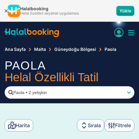
Halalbooking
Yükle
Helal özellikli seyahat uygulaması
Ana Sayfa
Malta
Güneydoğu Bölgesi
Paola
PAOLA
Helal Özellikli Tatil
Paola
•
2 yetişkin
Harita
Sırala
Filtrele