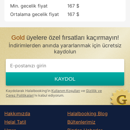
Min. gecelik fiyat
167 $
Ortalama gecelik fiyat
167 $
Gold
üyelere özel fırsatları kaçırmayın!
İndirimlerden anında yararlanmak için ücretsiz
kaydolun
If
you
are
a
KAYDOL
human,
ignore
this
Kaydolarak Halalbooking'in
Kullanım Koşulları
ve
Gizlilik ve
field
Çerez Politikaları
'nı kabul ediyorum.
Hakkımızda
Halalbooking Blog
Helal Tatil
Bültenlerimiz