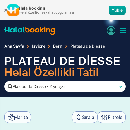
Halalbooking
Yükle
Helal özellikli seyahat uygulaması
Ana Sayfa
İsviçre
Bern
Plateau de Diesse
PLATEAU DE DİESSE
Helal Özellikli Tatil
Plateau de Diesse
•
2 yetişkin
Harita
Sırala
Filtrele