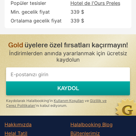
Popüler tesisler
Hotel de l'Ours Preles
Min. gecelik fiyat
339 $
Ortalama gecelik fiyat
339 $
Gold
üyelere özel fırsatları kaçırmayın!
İndirimlerden anında yararlanmak için ücretsiz
kaydolun
If
you
are
a
KAYDOL
human,
ignore
this
Kaydolarak Halalbooking'in
Kullanım Koşulları
ve
Gizlilik ve
field
Çerez Politikaları
'nı kabul ediyorum.
Hakkımızda
Halalbooking Blog
Helal Tatil
Bültenlerimiz