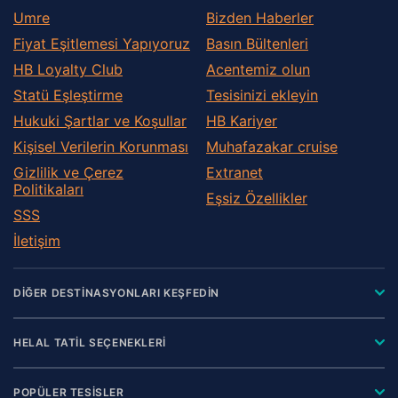
Umre
Bizden Haberler
Fiyat Eşitlemesi Yapıyoruz
Basın Bültenleri
HB Loyalty Club
Acentemiz olun
Statü Eşleştirme
Tesisinizi ekleyin
Hukuki Şartlar ve Koşullar
HB Kariyer
Kişisel Verilerin Korunması
Muhafazakar сruise
Gizlilik ve Çerez
Extranet
Politikaları
Eşsiz Özellikler
SSS
İletişim
DİĞER DESTİNASYONLARI KEŞFEDİN
HELAL TATİL SEÇENEKLERİ
POPÜLER TESİSLER