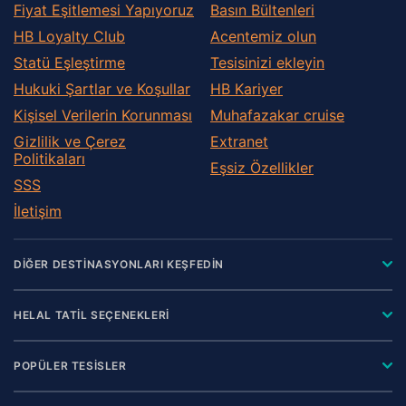
Fiyat Eşitlemesi Yapıyoruz
Basın Bültenleri
HB Loyalty Club
Acentemiz olun
Statü Eşleştirme
Tesisinizi ekleyin
Hukuki Şartlar ve Koşullar
HB Kariyer
Kişisel Verilerin Korunması
Muhafazakar сruise
Gizlilik ve Çerez
Extranet
Politikaları
Eşsiz Özellikler
SSS
İletişim
DİĞER DESTİNASYONLARI KEŞFEDİN
HELAL TATİL SEÇENEKLERİ
POPÜLER TESİSLER