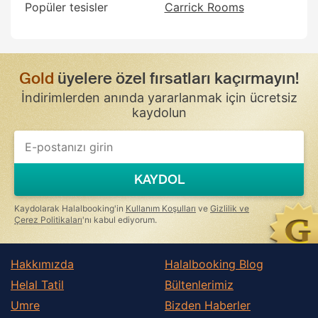
Popüler tesisler
Carrick Rooms
Gold
üyelere özel fırsatları kaçırmayın!
İndirimlerden anında yararlanmak için ücretsiz
kaydolun
If
you
are
a
KAYDOL
human,
ignore
this
Kaydolarak Halalbooking'in
Kullanım Koşulları
ve
Gizlilik ve
field
Çerez Politikaları
'nı kabul ediyorum.
Hakkımızda
Halalbooking Blog
Helal Tatil
Bültenlerimiz
Umre
Bizden Haberler