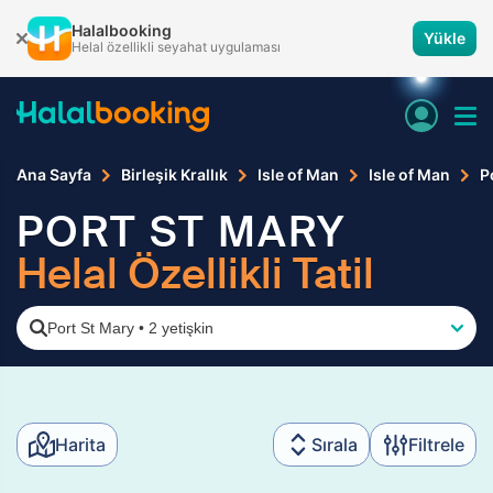
Halalbooking
Yükle
Helal özellikli seyahat uygulaması
Ana Sayfa
Birleşik Krallık
Isle of Man
Isle of Man
P
PORT ST MARY
Helal Özellikli Tatil
Port St Mary
•
2 yetişkin
Harita
Sırala
Filtrele