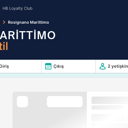
HB Loyalty Club
o
Rosignano Marittimo
ARİTTİMO
il
Giriş
Çıkış
2 yetişkin