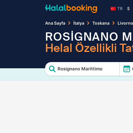
TR
$
Ana Sayfa
İtalya
Toskana
Livorn
ROSİGNANO M
Helal Özellikli Tat
Rosignano Marittimo