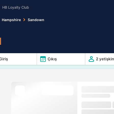
HB Loyalty Club
Hampshire
Sandown
l
Giriş
Çıkış
2 yetişkin