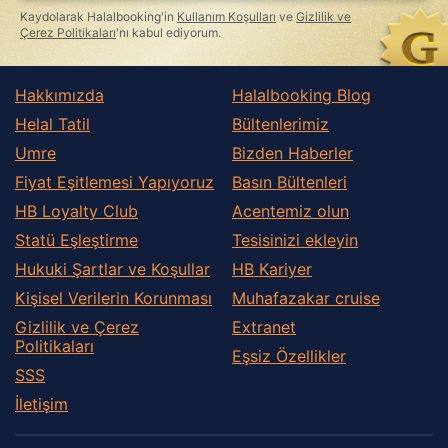
this
Kaydolarak Halalbooking'in
Kullanım Koşulları
ve
Gizlilik ve
field
Çerez Politikaları
'nı kabul ediyorum.
Hakkımızda
Halalbooking Blog
Helal Tatil
Bültenlerimiz
Umre
Bizden Haberler
Fiyat Eşitlemesi Yapıyoruz
Basın Bültenleri
HB Loyalty Club
Acentemiz olun
Statü Eşleştirme
Tesisinizi ekleyin
Hukuki Şartlar ve Koşullar
HB Kariyer
Kişisel Verilerin Korunması
Muhafazakar сruise
Gizlilik ve Çerez
Extranet
Politikaları
Eşsiz Özellikler
SSS
İletişim