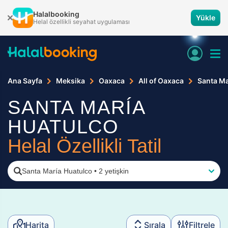
Halalbooking
Yükle
Helal özellikli seyahat uygulaması
Ana Sayfa
Meksika
Oaxaca
All of Oaxaca
Santa Ma
SANTA MARÍA
HUATULCO
Helal Özellikli Tatil
Santa María Huatulco
•
2 yetişkin
Harita
Sırala
Filtrele