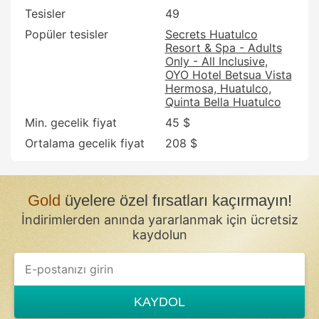
Tesisler
49
Popüler tesisler
Secrets Huatulco
Resort & Spa - Adults
Only - All Inclusive
OYO Hotel Betsua Vista
Hermosa, Huatulco
Quinta Bella Huatulco
Min. gecelik fiyat
45 $
Ortalama gecelik fiyat
208 $
Gold
üyelere özel fırsatları kaçırmayın!
İndirimlerden anında yararlanmak için ücretsiz
kaydolun
If
you
are
a
KAYDOL
human,
ignore