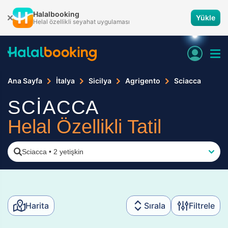
Halalbooking
Yükle
Helal özellikli seyahat uygulaması
Ana Sayfa
İtalya
Sicilya
Agrigento
Sciacca
SCİACCA
Helal Özellikli Tatil
Sciacca
•
2 yetişkin
Harita
Sırala
Filtrele