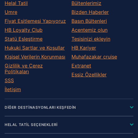
Helal Tatil
Bültenlerimiz
Umre
Bizden Haberler
Fiyat Eşitlemesi Yapıyoruz
Basın Bültenleri
HB Loyalty Club
Acentemiz olun
Statü Eşleştirme
Tesisinizi ekleyin
Hukuki Şartlar ve Koşullar
HB Kariyer
Kişisel Verilerin Korunması
Muhafazakar сruise
Gizlilik ve Çerez
Extranet
Politikaları
Eşsiz Özellikler
SSS
İletişim
DİĞER DESTİNASYONLARI KEŞFEDİN
HELAL TATİL SEÇENEKLERİ