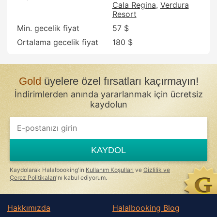
Cala Regina
Verdura
Resort
Min. gecelik fiyat
57 $
Ortalama gecelik fiyat
180 $
Gold
üyelere özel fırsatları kaçırmayın!
İndirimlerden anında yararlanmak için ücretsiz
kaydolun
KAYDOL
Kaydolarak Halalbooking'in
Kullanım Koşulları
ve
Gizlilik ve
Çerez Politikaları
'nı kabul ediyorum.
Hakkımızda
Halalbooking Blog