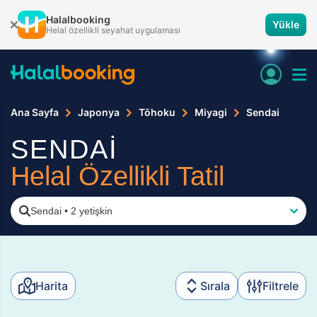
Halalbooking
Yükle
Helal özellikli seyahat uygulaması
Ana Sayfa
Japonya
Tōhoku
Miyagi
Sendai
SENDAİ
Helal Özellikli Tatil
Sendai
•
2 yetişkin
Harita
Sırala
Filtrele