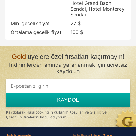
Hotel Grand Bach
Sendai
Hotel Monterey
Sendai
Min. gecelik fiyat
27 $
Ortalama gecelik fiyat
100 $
Gold
üyelere özel fırsatları kaçırmayın!
İndirimlerden anında yararlanmak için ücretsiz
kaydolun
KAYDOL
Kaydolarak Halalbooking'in
Kullanım Koşulları
ve
Gizlilik ve
Çerez Politikaları
'nı kabul ediyorum.
Hakkımızda
Halalbooking Blog