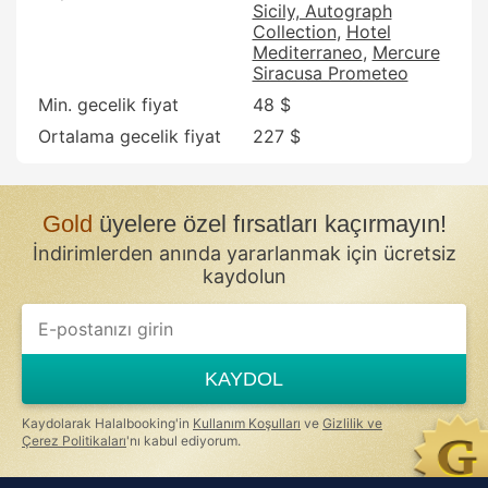
Sicily, Autograph
Collection
Hotel
Mediterraneo
Mercure
Siracusa Prometeo
Min. gecelik fiyat
48 $
Ortalama gecelik fiyat
227 $
Gold
üyelere özel fırsatları kaçırmayın!
İndirimlerden anında yararlanmak için ücretsiz
kaydolun
KAYDOL
Kaydolarak Halalbooking'in
Kullanım Koşulları
ve
Gizlilik ve
Çerez Politikaları
'nı kabul ediyorum.