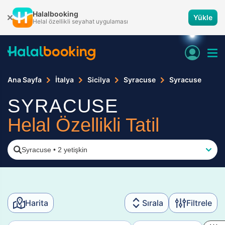
Halalbooking
Yükle
Helal özellikli seyahat uygulaması
Ana Sayfa
İtalya
Sicilya
Syracuse
Syracuse
SYRACUSE
Helal Özellikli Tatil
Syracuse
•
2 yetişkin
Harita
Sırala
Filtrele