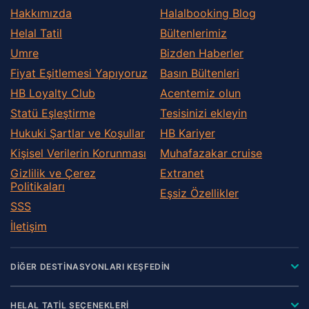
Hakkımızda
Halalbooking Blog
Helal Tatil
Bültenlerimiz
Umre
Bizden Haberler
Fiyat Eşitlemesi Yapıyoruz
Basın Bültenleri
HB Loyalty Club
Acentemiz olun
Statü Eşleştirme
Tesisinizi ekleyin
Hukuki Şartlar ve Koşullar
HB Kariyer
Kişisel Verilerin Korunması
Muhafazakar сruise
Gizlilik ve Çerez
Extranet
Politikaları
Eşsiz Özellikler
SSS
İletişim
DİĞER DESTİNASYONLARI KEŞFEDİN
HELAL TATİL SEÇENEKLERİ