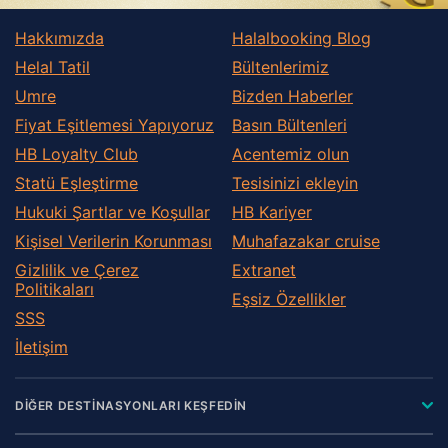
Hakkımızda
Halalbooking Blog
Helal Tatil
Bültenlerimiz
Umre
Bizden Haberler
Fiyat Eşitlemesi Yapıyoruz
Basın Bültenleri
HB Loyalty Club
Acentemiz olun
Statü Eşleştirme
Tesisinizi ekleyin
Hukuki Şartlar ve Koşullar
HB Kariyer
Kişisel Verilerin Korunması
Muhafazakar сruise
Gizlilik ve Çerez
Extranet
Politikaları
Eşsiz Özellikler
SSS
İletişim
DİĞER DESTİNASYONLARI KEŞFEDİN