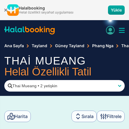
Halalbooking
Yükle
Helal özellikli seyahat uygulaması
Ana Sayfa
Tayland
Güney Tayland
Phang Nga
Tha
THAİ MUEANG
Helal Özellikli Tatil
Thai Mueang
•
2 yetişkin
Harita
Sırala
Filtrele