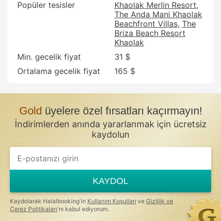
Popüler tesisler
Khaolak Merlin Resort
The Anda Mani Khaolak
Beachfront Villas
The
Briza Beach Resort
Khaolak
Min. gecelik fiyat
31 $
Ortalama gecelik fiyat
165 $
Gold
üyelere özel fırsatları kaçırmayın!
İndirimlerden anında yararlanmak için ücretsiz
kaydolun
KAYDOL
Kaydolarak Halalbooking'in
Kullanım Koşulları
ve
Gizlilik ve
Çerez Politikaları
'nı kabul ediyorum.