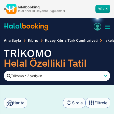
Halalbooking
Yükle
Helal özellikli seyahat uygulaması
Ana Sayfa
Kıbrıs
Kuzey Kıbrıs Türk Cumhuriyeti
İskel
TRİKOMO
Helal Özellikli Tatil
Trikomo
•
2 yetişkin
Harita
Sırala
Filtrele