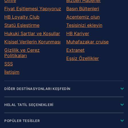
Umre
Bizden Haberler
Fiyat Eşitlemesi Yapıyoruz
Basın Bültenleri
HB Loyalty Club
Acentemiz olun
Statü Eşleştirme
Tesisinizi ekleyin
Hukuki Şartlar ve Koşullar
HB Kariyer
Kişisel Verilerin Korunması
Muhafazakar сruise
Gizlilik ve Çerez
Extranet
Politikaları
Eşsiz Özellikler
SSS
İletişim
DİĞER DESTİNASYONLARI KEŞFEDİN
HELAL TATİL SEÇENEKLERİ
POPÜLER TESİSLER