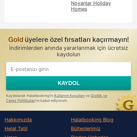
Noyanlar Holiday
Homes
Gold
üyelere özel fırsatları kaçırmayın!
İndirimlerden anında yararlanmak için ücretsiz
kaydolun
KAYDOL
Kaydolarak Halalbooking'in
Kullanım Koşulları
ve
Gizlilik ve
Çerez Politikaları
'nı kabul ediyorum.
Hakkımızda
Halalbooking Blog
Helal Tatil
Bültenlerimiz