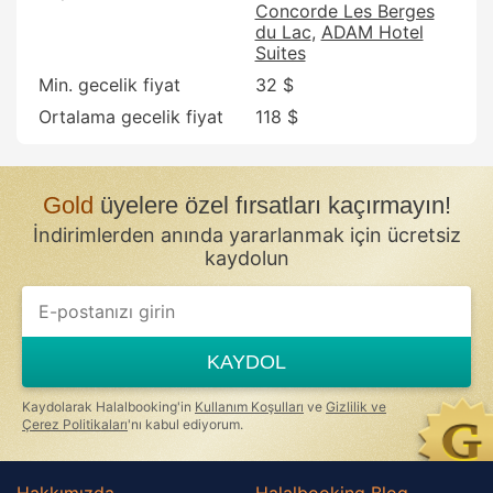
Concorde Les Berges
du Lac
ADAM Hotel
Suites
Min. gecelik fiyat
32 $
Ortalama gecelik fiyat
118 $
Gold
üyelere özel fırsatları kaçırmayın!
İndirimlerden anında yararlanmak için ücretsiz
kaydolun
KAYDOL
Kaydolarak Halalbooking'in
Kullanım Koşulları
ve
Gizlilik ve
Çerez Politikaları
'nı kabul ediyorum.
Hakkımızda
Halalbooking Blog