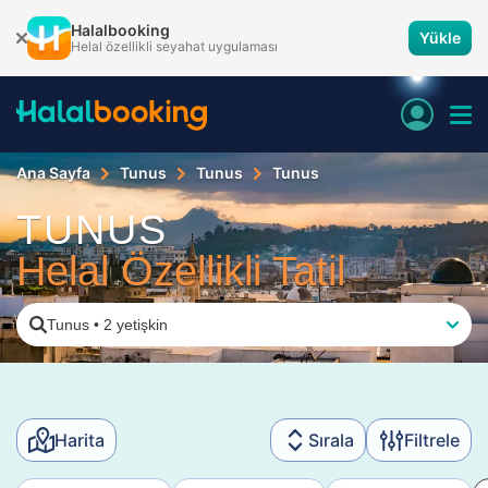
Halalbooking
Yükle
Helal özellikli seyahat uygulaması
Ana Sayfa
Tunus
Tunus
Tunus
TUNUS
Helal Özellikli Tatil
Tunus
•
2 yetişkin
Harita
Sırala
Filtrele