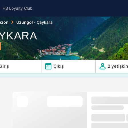
HB Loyalty Club
bzon
Uzungöl - Çaykara
AYKARA
l
Giriş
Çıkış
2 yetişkin