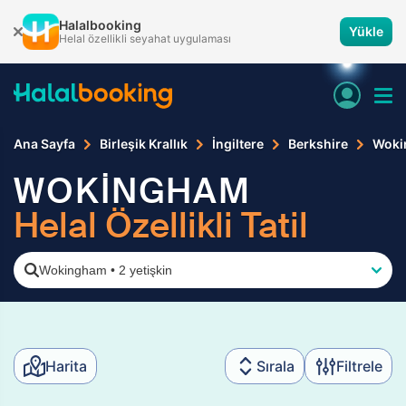
Halalbooking
Yükle
Helal özellikli seyahat uygulaması
Ana Sayfa
Birleşik Krallık
İngiltere
Berkshire
Woki
WOKİNGHAM
Helal Özellikli Tatil
Wokingham
•
2 yetişkin
Harita
Sırala
Filtrele