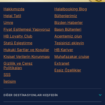
Hakkımızda
Halalbooking Blog
Helal Tatil
Bültenlerimiz
Umre
Bizden Haberler
Fiyat Eşitlemesi Yapıyoruz
Basın Bültenleri
HB Loyalty Club
Acentemiz olun
Statü Eşleştirme
Tesisinizi ekleyin
Hukuki Şartlar ve Koşullar
HB Kariyer
Kişisel Verilerin Korunması
Muhafazakar сruise
Gizlilik ve Çerez
Extranet
Politikaları
Eşsiz Özellikler
SSS
İletişim
DİĞER DESTİNASYONLARI KEŞFEDİN