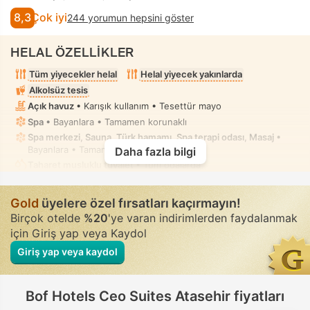
8,3
Çok iyi
244 yorumun hepsini göster
HELAL ÖZELLİKLER
Tüm yiyecekler helal
Helal yiyecek yakınlarda
Alkolsüz tesis
Açık havuz
• Karışık kullanım • Tesettür mayo
Spa
• Bayanlara • Tamamen korunaklı
Spa merkezi, Sauna, Türk hamamı, Spa terapi odası, Masaj
•
Bayanlara • Tamamen korunaklı
Daha fazla bilgi
Taharet musluklu tuvalet
• Tüm odalarda
Gold
üyelere özel fırsatları kaçırmayın!
Birçok otelde
%20
'ye varan indirimlerden faydalanmak
için Giriş yap veya Kaydol
Giriş yap veya kaydol
Bof Hotels Ceo Suites Atasehir fiyatları