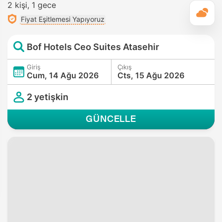
2 kişi
1 gece
G
Fiyat Eşitlemesi Yapıyoruz
Bof Hotels Ceo Suites Atasehir
Giriş
Çıkış
Cum, 14 Ağu 2026
Cts, 15 Ağu 2026
2 yetişkin
GÜNCELLE