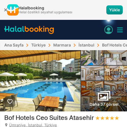
Halalbooking
Yükle
Helal özellikli seyahat uygulaması
Ana Sayfa
Türkiye
Marmara
İstanbul
Bof Hotels C
Daha 37 görsel
Bof Hotels Ceo Suites Atasehir
Ümraniye, İstanbul, Türkiye