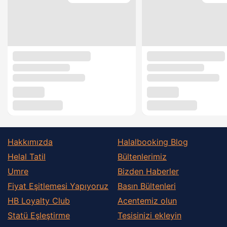
Hakkımızda
Halalbooking Blog
Helal Tatil
Bültenlerimiz
Umre
Bizden Haberler
Fiyat Eşitlemesi Yapıyoruz
Basın Bültenleri
HB Loyalty Club
Acentemiz olun
Statü Eşleştirme
Tesisinizi ekleyin