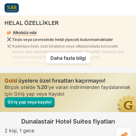
%88
HELAL ÖZELLİKLER
Alkolsüz oda
Tesis veya çevresinde helal yiyecek bulunmamaktadır
Kadınlara özel, özel kiralama veya villada/odada korunaklı
havuz, spa veya plaj bulunmamaktadır. Tesettür mayoya izin
verilen herhangi bir karışık havuz, spa veya plaj
Daha fazla bilgi
bulunmamaktadır
Gold
üyelere özel fırsatları kaçırmayın!
Birçok otelde
%20
'ye varan indirimlerden faydalanmak
için Giriş yap veya Kaydol
Giriş yap veya kaydol
Dunalastair Hotel Suites fiyatları
2 kişi
1 gece
G