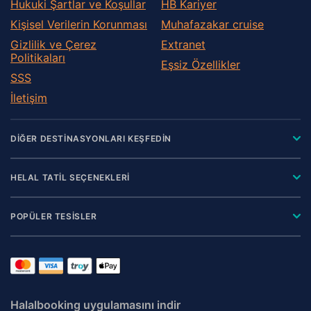
Hukuki Şartlar ve Koşullar
HB Kariyer
Kişisel Verilerin Korunması
Muhafazakar сruise
Gizlilik ve Çerez
Extranet
Politikaları
Eşsiz Özellikler
SSS
İletişim
DİĞER DESTİNASYONLARI KEŞFEDİN
HELAL TATİL SEÇENEKLERİ
POPÜLER TESİSLER
Halalbooking uygulamasını indir