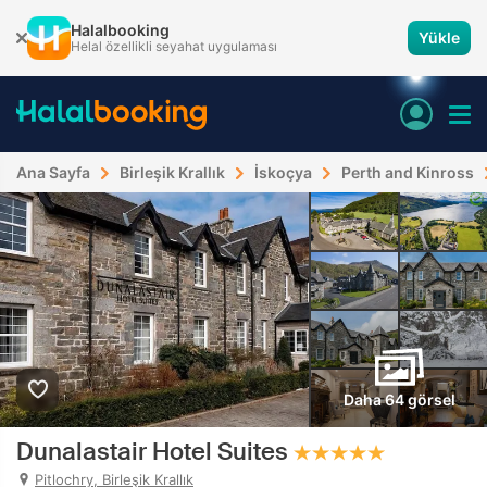
Halalbooking
Yükle
Helal özellikli seyahat uygulaması
Ana Sayfa
Birleşik Krallık
İskoçya
Perth and Kinross
Daha 64 görsel
Dunalastair Hotel Suites
Pitlochry, Birleşik Krallık