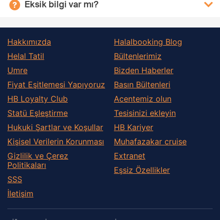
Eksik bilgi var mı?
Hakkımızda
Halalbooking Blog
Helal Tatil
Bültenlerimiz
Umre
Bizden Haberler
Fiyat Eşitlemesi Yapıyoruz
Basın Bültenleri
HB Loyalty Club
Acentemiz olun
Statü Eşleştirme
Tesisinizi ekleyin
Hukuki Şartlar ve Koşullar
HB Kariyer
Kişisel Verilerin Korunması
Muhafazakar сruise
Gizlilik ve Çerez
Extranet
Politikaları
Eşsiz Özellikler
SSS
İletişim