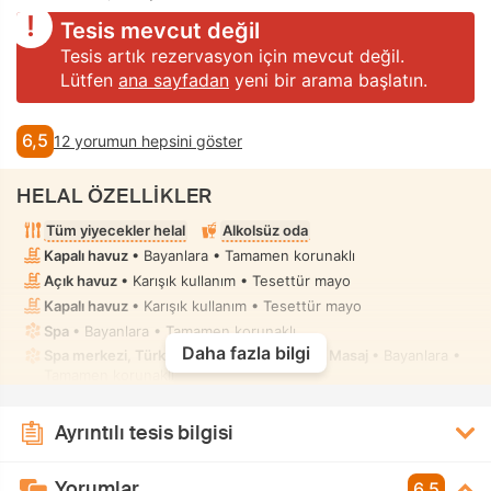
Tesis mevcut değil
Tesis artık rezervasyon için mevcut değil.
Lütfen
ana sayfadan
yeni bir arama başlatın.
6,5
12 yorumun hepsini göster
HELAL ÖZELLİKLER
Tüm yiyecekler helal
Alkolsüz oda
Kapalı havuz
• Bayanlara • Tamamen korunaklı
Açık havuz
• Karışık kullanım • Tesettür mayo
Kapalı havuz
• Karışık kullanım • Tesettür mayo
Spa
• Bayanlara • Tamamen korunaklı
Daha fazla bilgi
Spa merkezi, Türk hamamı, Termal havuz, Masaj
• Bayanlara •
Tamamen korunaklı
Taharet musluklu tuvalet
• Tüm odalarda
Ayrıntılı tesis bilgisi
Yorumlar
6,5