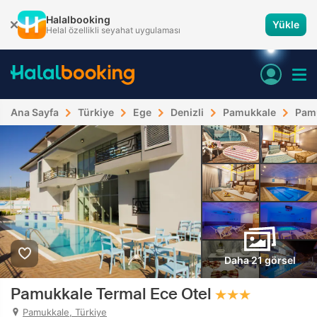
Halalbooking
Yükle
Helal özellikli seyahat uygulaması
Ana Sayfa
Türkiye
Ege
Denizli
Pamukkale
Pamu
Daha 21 görsel
Pamukkale Termal Ece Otel
Pamukkale, Türkiye