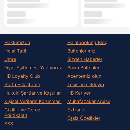
Hakkımızda
Halalbooking Blog
Helal Tatil
Bültenlerimiz
Umre
Bizden Haberler
Fiyat Eşitlemesi Yapıyoruz
Basın Bültenleri
HB Loyalty Club
Acentemiz olun
Statü Eşleştirme
Tesisinizi ekleyin
Hukuki Şartlar ve Koşullar
HB Kariyer
Kişisel Verilerin Korunması
Muhafazakar сruise
Gizlilik ve Çerez
Extranet
Politikaları
Eşsiz Özellikler
SSS