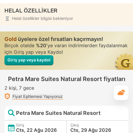
HELAL ÖZELLİKLER
Helal özellikler bilgisi bekleniyor
Gold
üyelere özel fırsatları kaçırmayın!
Birçok otelde
%20
'ye varan indirimlerden faydalanmak
için Giriş yap veya Kaydol
Giriş yap veya kaydol
Petra Mare Suites Natural Resort fiyatları
2 kişi
7 gece
G
Fiyat Eşitlemesi Yapıyoruz
Petra Mare Suites Natural Resort
Giriş
Çıkış
Cts, 22 Ağu 2026
Cts, 29 Ağu 2026