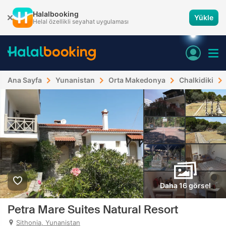
Halalbooking
Yükle
Helal özellikli seyahat uygulaması
Ana Sayfa
Yunanistan
Orta Makedonya
Chalkidiki
Daha 16 görsel
Petra Mare Suites Natural Resort
Sithonia, Yunanistan