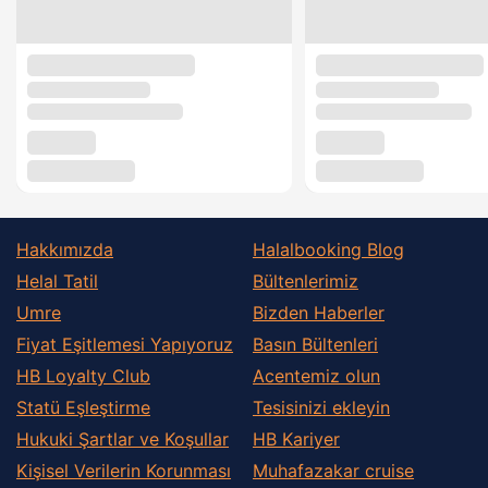
Hakkımızda
Halalbooking Blog
Helal Tatil
Bültenlerimiz
Umre
Bizden Haberler
Fiyat Eşitlemesi Yapıyoruz
Basın Bültenleri
HB Loyalty Club
Acentemiz olun
Statü Eşleştirme
Tesisinizi ekleyin
Hukuki Şartlar ve Koşullar
HB Kariyer
Kişisel Verilerin Korunması
Muhafazakar сruise