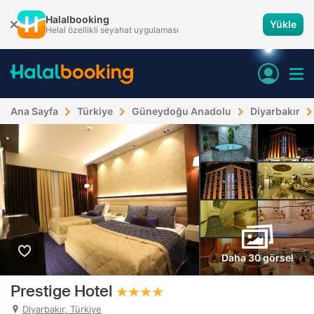
Halalbooking
Yükle
Helal özellikli seyahat uygulaması
Ana Sayfa
Türkiye
Güneydoğu Anadolu
Diyarbakır
Daha 30 görsel
Prestige Hotel
Diyarbakır, Türkiye