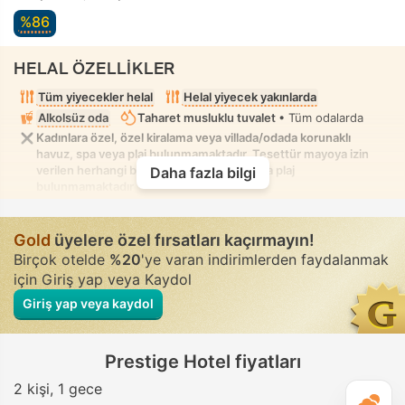
%86
HELAL ÖZELLİKLER
Tüm yiyecekler helal
Helal yiyecek yakınlarda
Alkolsüz oda
Taharet musluklu tuvalet
• Tüm odalarda
Kadınlara özel, özel kiralama veya villada/odada korunaklı
havuz, spa veya plaj bulunmamaktadır. Tesettür mayoya izin
verilen herhangi bir karışık havuz, spa veya plaj
Daha fazla bilgi
bulunmamaktadır
Gold
üyelere özel fırsatları kaçırmayın!
Birçok otelde
%20
'ye varan indirimlerden faydalanmak
için Giriş yap veya Kaydol
Giriş yap veya kaydol
Prestige Hotel fiyatları
2 kişi
1 gece
G