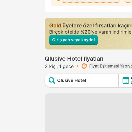
Gold
üyelere özel fırsatları kaçı
Birçok otelde
%20
'ye varan indiriml
Giriş yap veya kaydol
Qlusive Hotel fiyatları
2 kişi
1 gece
Fiyat Eşitlemesi Yapıy
Qlusive Hotel