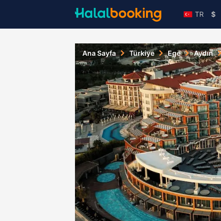
TR
$
Ana Sayfa
Türkiye
Ege
Aydın