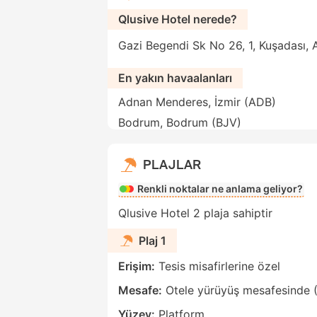
Qlusive Hotel nerede?
Gazi Begendi Sk No 26, 1, Kuşadası, A
En yakın havaalanları
Adnan Menderes, İzmir (ADB)
Bodrum, Bodrum (BJV)
PLAJLAR
Renkli noktalar ne anlama geliyor?
Qlusive Hotel 2 plaja sahiptir
Plaj 1
Erişim:
Tesis misafirlerine özel
Mesafe:
Otele yürüyüş mesafesinde 
Yüzey:
Platform