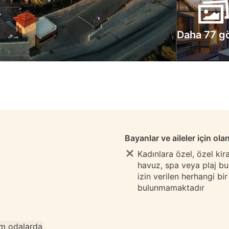
Daha 77 g
Bayanlar ve aileler için ola
Kadınlara özel, özel ki
havuz, spa veya plaj b
izin verilen herhangi bi
bulunmamaktadır
m odalarda