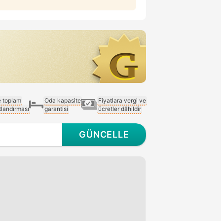
e toplam
Oda kapasite
Fiyatlara vergi ve
atlandırması
garantisi
ücretler dâhildir
GÜNCELLE