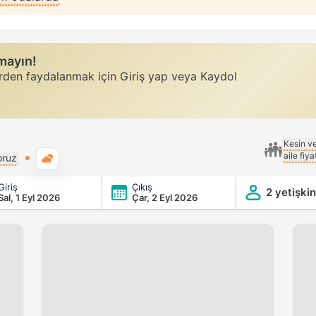
rmayın!
erden faydalanmak için Giriş yap veya Kaydol
Kesin v
aile fiy
Genel hava durumu
oruz
Giriş
Çıkış
2 yetişkin
Sal, 1 Eyl 2026
Çar, 2 Eyl 2026