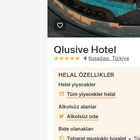
Qlusive Hotel
Kuşadası, Türkiye
stars: 5
HELAL ÖZELLİKLER
Helal yiyecekler
Tüm yiyecekler helal
Alkolsüz alanlar
Alkolsüz oda
Bide olanakları
Taharet musluklu tuvalet
•
Tü