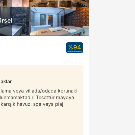
örsel
%94
naklar
ralama veya villada/odada korunaklı
ulunmamaktadır. Tesettür mayoya
r karışık havuz, spa veya plaj