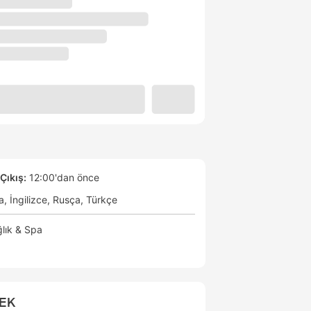
Çıkış:
12:00'dan önce
a
İngilizce
Rusça
Türkçe
lık & Spa
CEK