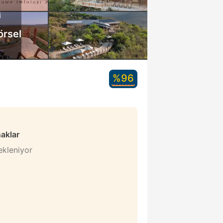
örsel
%96
naklar
bekleniyor