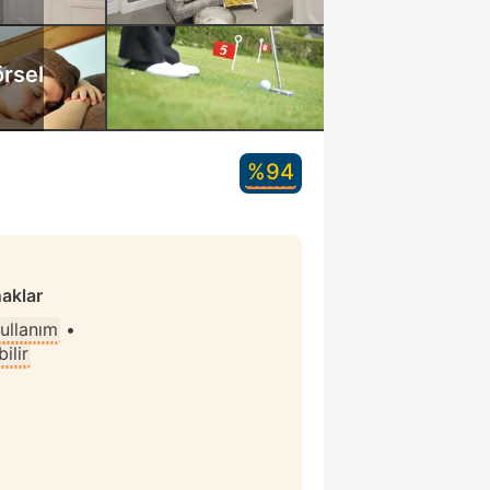
rsel
%94
naklar
kullanım
•
ilir