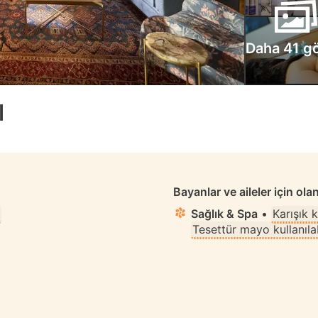
Daha 41 gö
l
Bayanlar ve aileler için ola
Sağlık & Spa
•
Karışık 
Tesettür mayo kullanılab