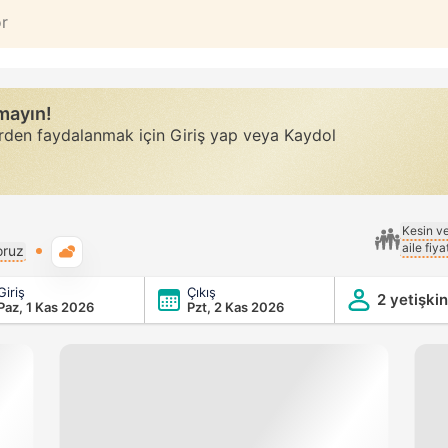
or
rmayın!
erden faydalanmak için Giriş yap veya Kaydol
Kesin v
aile fiy
Genel hava durumu
oruz
Giriş
Çıkış
2 yetişkin
Paz, 1 Kas 2026
Pzt, 2 Kas 2026