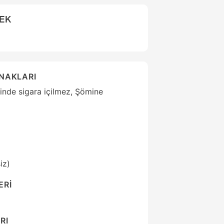
CEK
ANAKLARI
linde sigara içilmez, Şömine
iz)
ERİ
RI