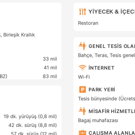
YİYECEK & İÇE
Restoran
Birleşik Krallık
GENEL TESİS OL
Bahçe, Teras, Tesis gene
33 mil
41 mil
İNTERNET
ABZ)
83 mil
Wi-Fi
PARK YERİ
Tesis bünyesinde (Ücrets
MİSAFİR HİZMETL
19 dk. yürüyüş (0,8 mil)
Bagaj muhafazası
42 dk. sürüş (8,8 mil)
ÇALIŞMA ALANLA
57 dk. sürüş (12 mil)