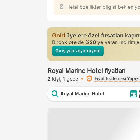
Helal özellikler bilgisi bekleniy
Gold
üyelere özel fırsatları kaçı
Birçok otelde
%20
'ye varan indiriml
Giriş yap veya kaydol
Royal Marine Hotel fiyatları
2 kişi
1 gece
Fiyat Eşitlemesi Yapıy
Royal Marine Hotel