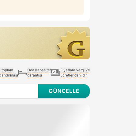
e toplam
Oda kapasite
Fiyatlara vergi ve
atlandırması
garantisi
ücretler dâhildir
GÜNCELLE