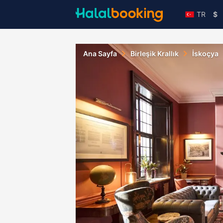
TR
$
Ana Sayfa
Birleşik Krallık
İskoçya