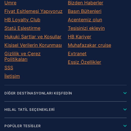
Umre
Bizden Haberler
Fiyat Eşitlemesi Yapıyoruz
Basın Bültenleri
HB Loyalty Club
Acentemiz olun
Statü Eşleştirme
Tesisinizi ekleyin
Hukuki Şartlar ve Koşullar
HB Kariyer
Kişisel Verilerin Korunması
Muhafazakar сruise
Gizlilik ve Çerez
Extranet
Politikaları
Eşsiz Özellikler
SSS
İletişim
DİĞER DESTİNASYONLARI KEŞFEDİN
HELAL TATİL SEÇENEKLERİ
POPÜLER TESİSLER