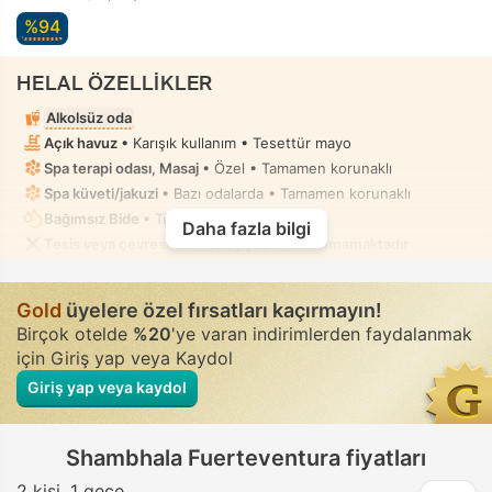
%94
HELAL ÖZELLİKLER
Alkolsüz oda
Açık havuz
• Karışık kullanım • Tesettür mayo
Spa terapi odası, Masaj
• Özel • Tamamen korunaklı
Spa küveti/jakuzi
• Bazı odalarda • Tamamen korunaklı
Bağımsız Bide
• Tüm odalarda
Daha fazla bilgi
Tesis veya çevresinde helal yiyecek bulunmamaktadır
Gold
üyelere özel fırsatları kaçırmayın!
Birçok otelde
%20
'ye varan indirimlerden faydalanmak
için Giriş yap veya Kaydol
Giriş yap veya kaydol
Shambhala Fuerteventura fiyatları
2 kişi
1 gece