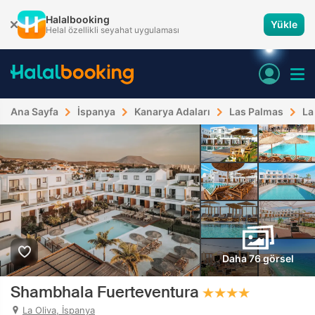
Halalbooking
Yükle
Helal özellikli seyahat uygulaması
Ana Sayfa
İspanya
Kanarya Adaları
Las Palmas
La
Daha 76 görsel
Shambhala Fuerteventura
La Oliva, İspanya