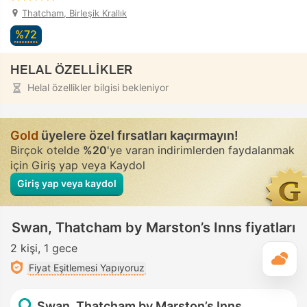
Thatcham, Birleşik Krallık
%72
HELAL ÖZELLİKLER
Helal özellikler bilgisi bekleniyor
Gold
üyelere özel fırsatları kaçırmayın!
Birçok otelde
%20
'ye varan indirimlerden faydalanmak
için Giriş yap veya Kaydol
Giriş yap veya kaydol
Swan, Thatcham by Marston’s Inns fiyatları
2 kişi
1 gece
G
Fiyat Eşitlemesi Yapıyoruz
Swan, Thatcham by Marston’s Inns