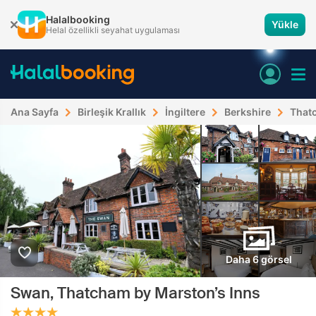
Halalbooking
Yükle
Helal özellikli seyahat uygulaması
Ana Sayfa
Birleşik Krallık
İngiltere
Berkshire
That
Daha 6 görsel
Swan, Thatcham by Marston’s Inns