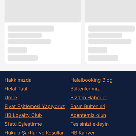
Hakkımızda
Halalbooking Blog
Helal Tatil
Bültenlerimiz
Umre
Bizden Haberler
Fiyat Eşitlemesi Yapıyoruz
Basın Bültenleri
HB Loyalty Club
Acentemiz olun
Statü Eşleştirme
Tesisinizi ekleyin
Hukuki Şartlar ve Koşullar
HB Kariyer