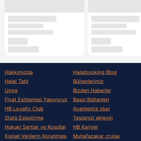
Hakkımızda
Halalbooking Blog
Helal Tatil
Bültenlerimiz
Umre
Bizden Haberler
Fiyat Eşitlemesi Yapıyoruz
Basın Bültenleri
HB Loyalty Club
Acentemiz olun
Statü Eşleştirme
Tesisinizi ekleyin
Hukuki Şartlar ve Koşullar
HB Kariyer
Kişisel Verilerin Korunması
Muhafazakar сruise