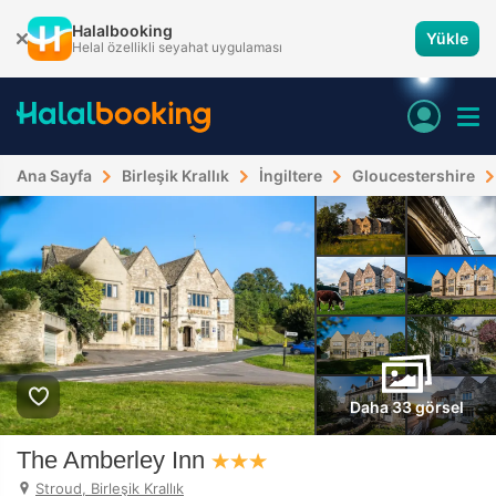
Halalbooking
Yükle
Helal özellikli seyahat uygulaması
Ana Sayfa
Birleşik Krallık
İngiltere
Gloucestershire
Daha 33 görsel
The Amberley Inn
Stroud, Birleşik Krallık