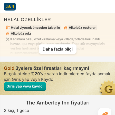
%84
HELAL ÖZELLİKLER
Helal yiyecek önceden talep ile
Alkolsüz restoran
Alkolsüz oda
Kadınlara özel, özel kiralama veya villada/odada korunaklı
havuz, spa veya plaj bulunmamaktadır. Tesettür mayoya izin
verilen herhangi bir karışık havuz, spa veya plaj
Daha fazla bilgi
bulunmamaktadır
Gold
üyelere özel fırsatları kaçırmayın!
Birçok otelde
%20
'ye varan indirimlerden faydalanmak
için Giriş yap veya Kaydol
Giriş yap veya kaydol
The Amberley Inn fiyatları
2 kişi
1 gece
G