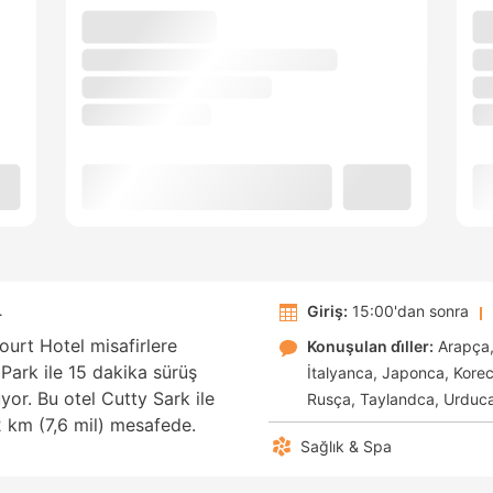
L
Giriş:
15:00'dan sonra
urt Hotel misafirlere
Konuşulan di̇ller:
Arapça
Park ile 15 dakika sürüş
İtalyanca
Japonca
Kore
r. Bu otel Cutty Sark ile
Rusça
Taylandca
Urduc
2 km (7,6 mil) mesafede.
Sağlık & Spa