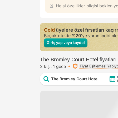
Helal özellikler bilgisi bekleniy
Gold
üyelere özel fırsatları kaçı
Birçok otelde
%20
'ye varan indiriml
Giriş yap veya kaydol
The Bromley Court Hotel fiyatları
2 kişi
1 gece
Fiyat Eşitlemesi Yapıy
The Bromley Court Hotel