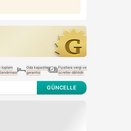
e toplam
Oda kapasite
Fiyatlara vergi ve
atlandırması
garantisi
ücretler dâhildir
GÜNCELLE