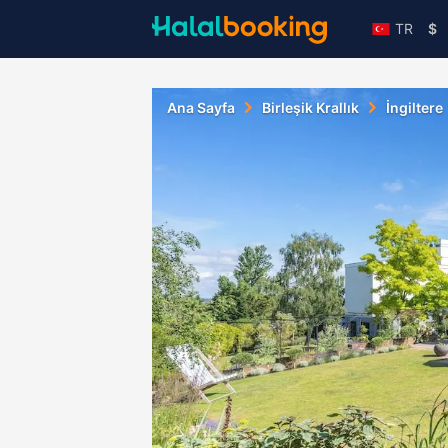
TR
$
Ana Sayfa
Birleşik Krallık
İngiltere