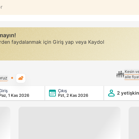
or
rmayın!
erden faydalanmak için Giriş yap veya Kaydol
Kesin v
aile fiy
Genel hava durumu
oruz
Giriş
Çıkış
2 yetişkin
Paz, 1 Kas 2026
Pzt, 2 Kas 2026