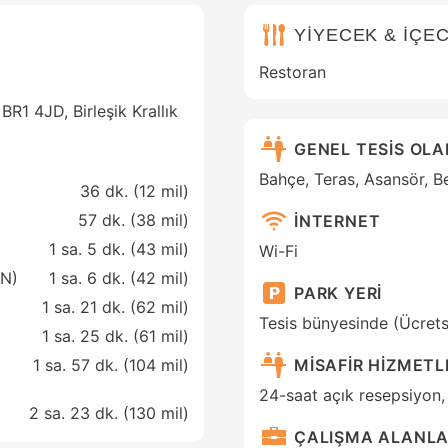
YİYECEK & İÇE
Restoran
BR1 4JD, Birleşik Krallık
GENEL TESİS OL
Bahçe, Teras, Asansör, Be
36 dk. (
12 mil
)
57 dk. (
38 mil
)
İNTERNET
1 sa. 5 dk. (
43 mil
)
Wi-Fi
TN)
1 sa. 6 dk. (
42 mil
)
PARK YERİ
1 sa. 21 dk. (
62 mil
)
Tesis bünyesinde (Ücrets
1 sa. 25 dk. (
61 mil
)
MİSAFİR HİZMETL
1 sa. 57 dk. (
104 mil
)
24-saat açık resepsiyon
2 sa. 23 dk. (
130 mil
)
ÇALIŞMA ALANLA