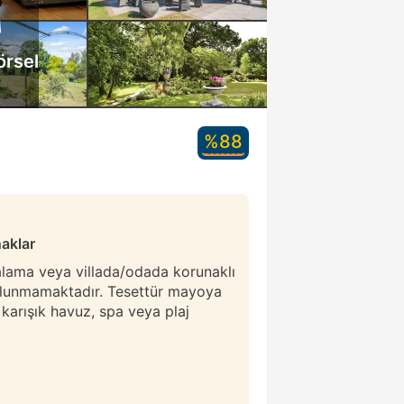
örsel
%88
naklar
ralama veya villada/odada korunaklı
ulunmamaktadır. Tesettür mayoya
r karışık havuz, spa veya plaj