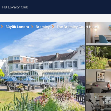
HB Loyalty Club
Büyük Londra
Bromley
The Bromley Court Hotel