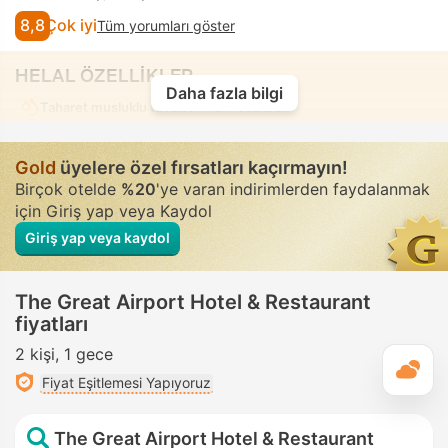
8,8
Çok iyi
Tüm yorumları göster
HELAL ÖZELLİKLER
Daha fazla bilgi
Taharet musluklu tuvalet
• Tüm odalarda
Gold
üyelere özel fırsatları kaçırmayın!
Birçok otelde
%20
'ye varan indirimlerden faydalanmak
için Giriş yap veya Kaydol
Giriş yap veya kaydol
The Great Airport Hotel & Restaurant
fiyatları
2 kişi
1 gece
G
Fiyat Eşitlemesi Yapıyoruz
The Great Airport Hotel & Restaurant