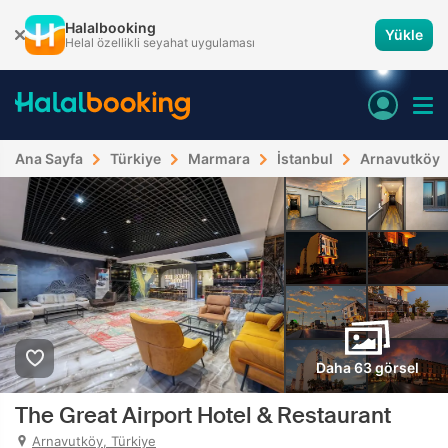
Halalbooking
Yükle
Helal özellikli seyahat uygulaması
Ana Sayfa
Türkiye
Marmara
İstanbul
Arnavutköy
Daha 63 görsel
The Great Airport Hotel & Restaurant
Arnavutköy, Türkiye