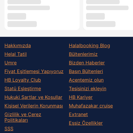
Hakkımızda
Halalbooking Blog
Helal Tatil
Bültenlerimiz
Umre
Bizden Haberler
Fiyat Eşitlemesi Yapıyoruz
Basın Bültenleri
HB Loyalty Club
Acentemiz olun
Statü Eşleştirme
Tesisinizi ekleyin
Hukuki Şartlar ve Koşullar
HB Kariyer
Kişisel Verilerin Korunması
Muhafazakar сruise
Gizlilik ve Çerez
Extranet
Politikaları
Eşsiz Özellikler
SSS