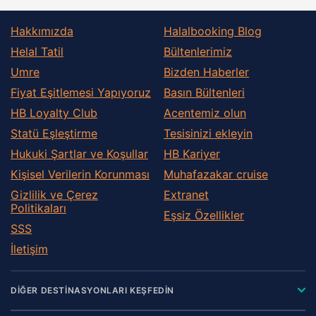
Hakkımızda
Halalbooking Blog
Helal Tatil
Bültenlerimiz
Umre
Bizden Haberler
Fiyat Eşitlemesi Yapıyoruz
Basın Bültenleri
HB Loyalty Club
Acentemiz olun
Statü Eşleştirme
Tesisinizi ekleyin
Hukuki Şartlar ve Koşullar
HB Kariyer
Kişisel Verilerin Korunması
Muhafazakar сruise
Gizlilik ve Çerez
Extranet
Politikaları
Eşsiz Özellikler
SSS
İletişim
DİĞER DESTİNASYONLARI KEŞFEDİN