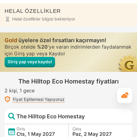
HELAL ÖZELLİKLER
Helal özellikler bilgisi bekleniyor
Gold
üyelere özel fırsatları kaçırmayın!
Birçok otelde
%20
'ye varan indirimlerden faydalanmak
için Giriş yap veya Kaydol
Giriş yap veya kaydol
The Hilltop Eco Homestay fiyatları
2 kişi
1 gece
G
Fiyat Eşitlemesi Yapıyoruz
The Hilltop Eco Homestay
Giriş
Çıkış
Cts, 1 May 2027
Paz, 2 May 2027