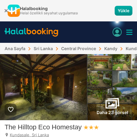
Halalbooking
Yükle
Helal özellikli seyahat uygulaması
Ana Sayfa
Sri Lanka
Central Province
Kandy
Kund
Daha 23 görsel
The Hilltop Eco Homestay
Kundasale, Sri Lanka