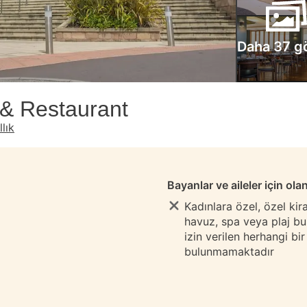
Daha 37 g
 & Restaurant
lık
Bayanlar ve aileler için ola
Kadınlara özel, özel ki
havuz, spa veya plaj b
izin verilen herhangi bi
bulunmamaktadır