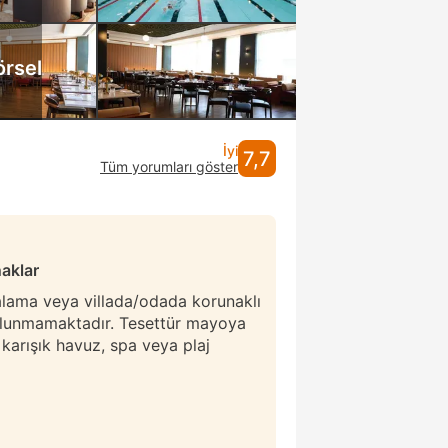
örsel
İyi
7,7
Tüm yorumları göster
naklar
ralama veya villada/odada korunaklı
ulunmamaktadır. Tesettür mayoya
r karışık havuz, spa veya plaj