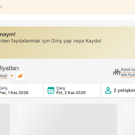
or
rmayın!
erden faydalanmak için Giriş yap veya Kaydol
iyatları
Kesin v
aile fiy
Genel hava durumu
oruz
Giriş
Çıkış
2 yetişkin
Paz, 1 Kas 2026
Pzt, 2 Kas 2026