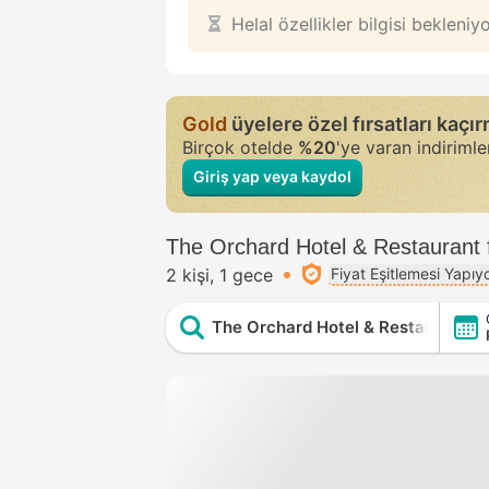
Helal özellikler bilgisi bekleniy
Gold
üyelere özel fırsatları kaçı
Birçok otelde
%20
'ye varan indiriml
Giriş yap veya kaydol
The Orchard Hotel & Restaurant f
2 kişi
1 gece
Fiyat Eşitlemesi Yapıy
The Orchard Hotel & Restaurant