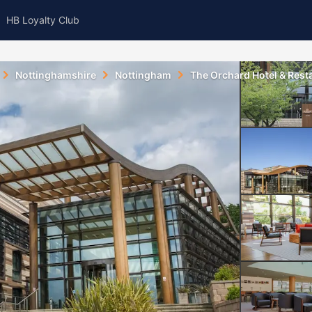
HB Loyalty Club
Nottinghamshire
Nottingham
The Orchard Hotel & Rest