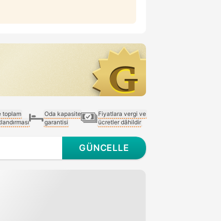
e toplam
Oda kapasite
Fiyatlara vergi ve
atlandırması
garantisi
ücretler dâhildir
GÜNCELLE