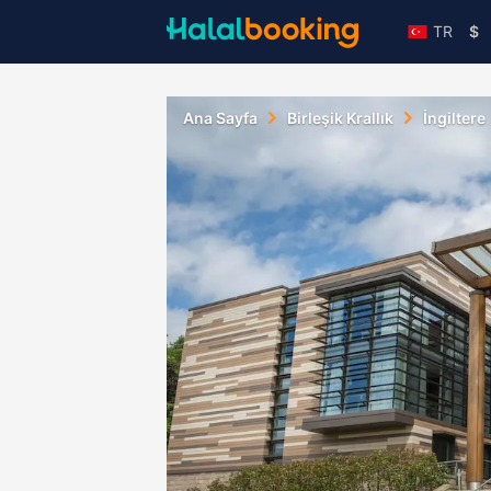
TR
$
Ana Sayfa
Birleşik Krallık
İngiltere