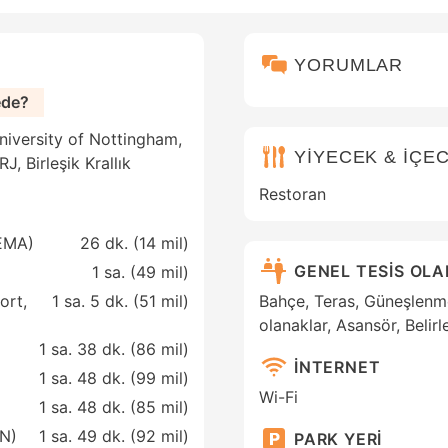
YORUMLAR
ede?
niversity of Nottingham,
YİYECEK & İÇE
, Birleşik Krallık
Restoran
(EMA)
26 dk. (
14 mil
)
GENEL TESİS OL
1 sa. (
49 mil
)
ort,
1 sa. 5 dk. (
51 mil
)
Bahçe, Teras, Güneşlenme 
olanaklar, Asansör, Belir
1 sa. 38 dk. (
86 mil
)
İNTERNET
1 sa. 48 dk. (
99 mil
)
Wi-Fi
1 sa. 48 dk. (
85 mil
)
AN)
1 sa. 49 dk. (
92 mil
)
PARK YERİ