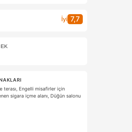
7,7
İyi
CEK
ANAKLARI
terası, Engelli misafirler için
lenen sigara içme alanı, Düğün salonu