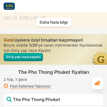
%80
HELAL ÖZELLİKLER
Daha fazla bilgi
Hortumlu taharet duşu
• Tüm odalarda
Gold
üyelere özel fırsatları kaçırmayın!
Birçok otelde
%20
'ye varan indirimlerden faydalanmak
için Giriş yap veya Kaydol
Giriş yap veya kaydol
The Pho Thong Phuket fiyatları
2 kişi
1 gece
G
Fiyat Eşitlemesi Yapıyoruz
The Pho Thong Phuket