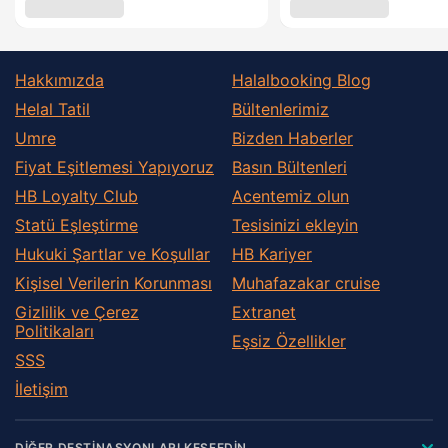
Hakkımızda
Halalbooking Blog
Helal Tatil
Bültenlerimiz
Umre
Bizden Haberler
Fiyat Eşitlemesi Yapıyoruz
Basın Bültenleri
HB Loyalty Club
Acentemiz olun
Statü Eşleştirme
Tesisinizi ekleyin
Hukuki Şartlar ve Koşullar
HB Kariyer
Kişisel Verilerin Korunması
Muhafazakar сruise
Gizlilik ve Çerez
Extranet
Politikaları
Eşsiz Özellikler
SSS
İletişim
DİĞER DESTİNASYONLARI KEŞFEDİN