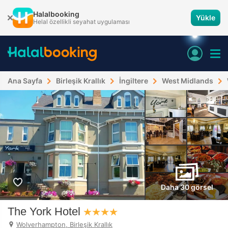
Halalbooking
Yükle
Helal özellikli seyahat uygulaması
Ana Sayfa
Birleşik Krallık
İngiltere
West Midlands
Daha 30 görsel
The York Hotel
Wolverhampton, Birleşik Krallık