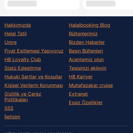
Hakkımızda
Halalbooking Blog
Helal Tatil
Bültenlerimiz
Umre
Bizden Haberler
Fiyat Eşitlemesi Yapıyoruz
Basın Bültenleri
HB Loyalty Club
Acentemiz olun
Statü Eşleştirme
Tesisinizi ekleyin
Hukuki Şartlar ve Koşullar
HB Kariyer
Kişisel Verilerin Korunması
Muhafazakar сruise
Gizlilik ve Çerez
Extranet
Politikaları
Eşsiz Özellikler
SSS
İletişim