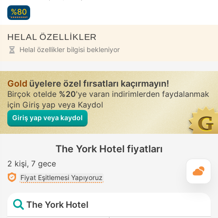
%80
HELAL ÖZELLİKLER
Helal özellikler bilgisi bekleniyor
Gold
üyelere özel fırsatları kaçırmayın!
Birçok otelde
%20
'ye varan indirimlerden faydalanmak
için Giriş yap veya Kaydol
Giriş yap veya kaydol
The York Hotel fiyatları
2 kişi
7 gece
G
Fiyat Eşitlemesi Yapıyoruz
The York Hotel