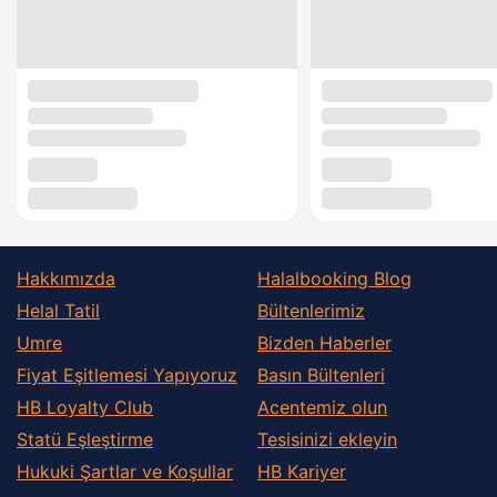
Hakkımızda
Halalbooking Blog
Helal Tatil
Bültenlerimiz
Umre
Bizden Haberler
Fiyat Eşitlemesi Yapıyoruz
Basın Bültenleri
HB Loyalty Club
Acentemiz olun
Statü Eşleştirme
Tesisinizi ekleyin
Hukuki Şartlar ve Koşullar
HB Kariyer