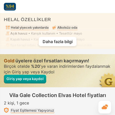
%94
HELAL ÖZELLİKLER
Helal yiyecek yakınlarda
Alkolsüz oda
Açık havuz
• Karışık kullanım • Tesettür mayo
Kapalı havuz
• Karışık kullanım • Tesettür mayo
Daha fazla bilgi
Spa terapi odası, Masaj
• Özel • Tamamen korunaklı
Gold
üyelere özel fırsatları kaçırmayın!
Birçok otelde
%20
'ye varan indirimlerden faydalanmak
için Giriş yap veya Kaydol
Giriş yap veya kaydol
Vila Gale Collection Elvas Hotel fiyatları
2 kişi
1 gece
G
Fiyat Eşitlemesi Yapıyoruz