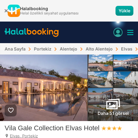
Halalbooking
Yükle
Helal özellikli seyahat uygulaması
Ana Sayfa
Portekiz
Alentejo
Alto Alentejo
Elvas
Daha 51 görsel
Vila Gale Collection Elvas Hotel
Elvas, Portekiz