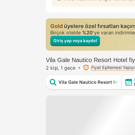
Gold
üyelere özel fırsatları kaçı
Birçok otelde
%20
'ye varan indiriml
Giriş yap veya kaydol
Vila Gale Nautico Resort Hotel fiy
2 kişi
1 gece
Fiyat Eşitlemesi Yapıy
Vila Gale Nautico Resort Hotel