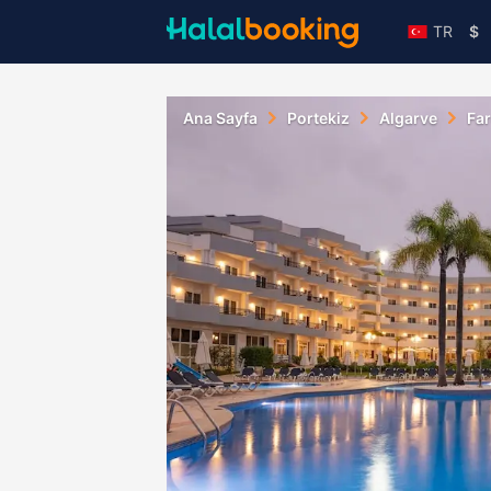
TR
$
Ana Sayfa
Portekiz
Algarve
Fa