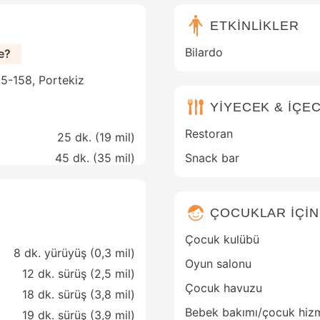
ETKİNLİKLER
Bilardo
e?
365-158, Portekiz
YİYECEK & İÇE
Restoran
25 dk. (
19 mil
)
45 dk. (
35 mil
)
Snack bar
ÇOCUKLAR İÇİN
Çocuk kulübü
8 dk. yürüyüş (0,3 mil)
Oyun salonu
12 dk. sürüş (2,5 mil)
Çocuk havuzu
18 dk. sürüş (3,8 mil)
Bebek bakımı/çocuk hizm
19 dk. sürüş (3,9 mil)