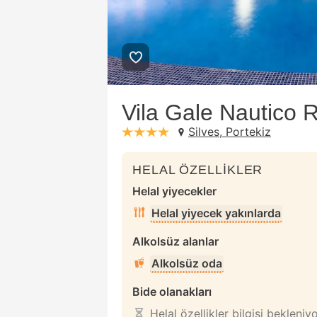
Vila Gale Nautico R
Silves, Portekiz
stars: 4
HELAL ÖZELLİKLER
Helal yiyecekler
Helal yiyecek yakınlarda
Alkolsüz alanlar
Alkolsüz oda
Bide olanakları
Helal özellikler bilgisi bekleniy