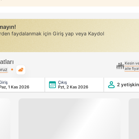
rmayın!
erden faydalanmak için Giriş yap veya Kaydol
atları
Kesin v
aile fiy
Genel hava durumu
oruz
Giriş
Çıkış
2 yetişkin
Paz, 1 Kas 2026
Pzt, 2 Kas 2026