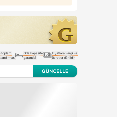
e toplam
Oda kapasite
Fiyatlara vergi ve
atlandırması
garantisi
ücretler dâhildir
GÜNCELLE