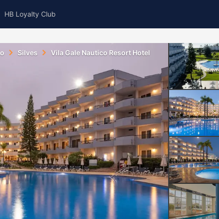
HB Loyalty Club
ro
Silves
Vila Gale Nautico Resort Hotel