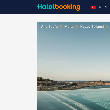
TR
$
Ana Sayfa
Malta
Kuzey Bölgesi