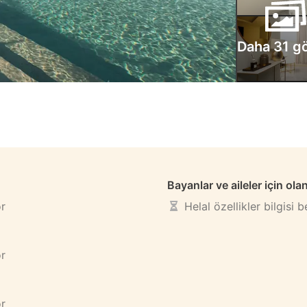
Daha 31 gö
Bayanlar ve aileler için ola
or
Helal özellikler bilgisi 
or
or