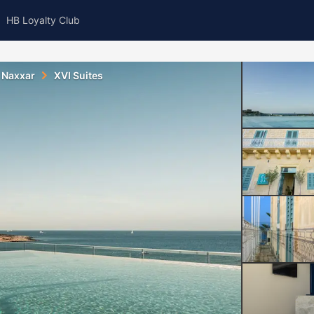
HB Loyalty Club
Naxxar
XVI Suites