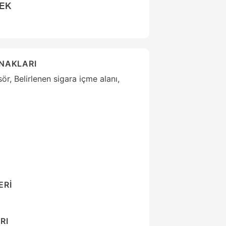
CEK
ANAKLARI
r, Belirlenen sigara içme alanı,
ERİ
RI