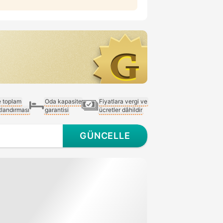
e toplam
Oda kapasite
Fiyatlara vergi ve
atlandırması
garantisi
ücretler dâhildir
GÜNCELLE