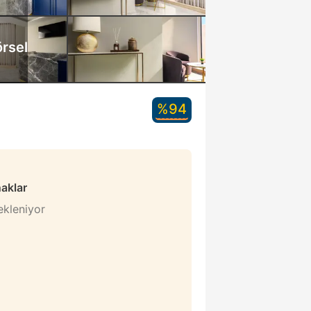
rsel
%94
naklar
bekleniyor