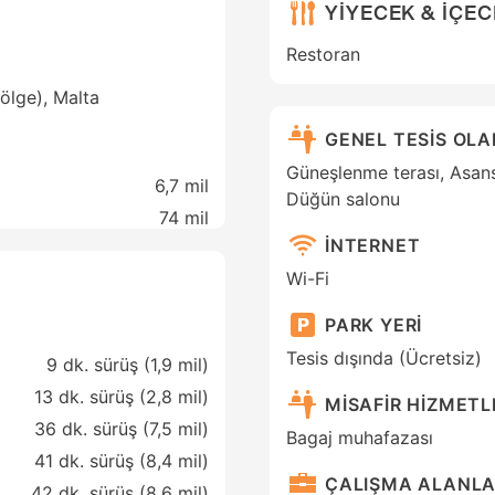
YİYECEK & İÇE
Restoran
bölge), Malta
GENEL TESİS OL
Güneşlenme terası, Asansö
6,7 mil
Düğün salonu
74 mil
İNTERNET
Wi-Fi
PARK YERİ
Tesis dışında (Ücretsiz)
9 dk. sürüş (1,9 mil)
13 dk. sürüş (2,8 mil)
MİSAFİR HİZMETL
36 dk. sürüş (7,5 mil)
Bagaj muhafazası
41 dk. sürüş (8,4 mil)
ÇALIŞMA ALANLA
42 dk. sürüş (8,6 mil)