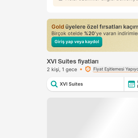
Gold
üyelere özel fırsatları kaçı
Birçok otelde
%20
'ye varan indiriml
Giriş yap veya kaydol
XVI Suites fiyatları
2 kişi
1 gece
Fiyat Eşitlemesi Yapıy
XVI Suites