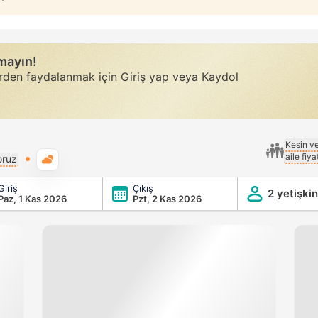
rmayın!
erden faydalanmak için Giriş yap veya Kaydol
Kesin v
aile fiy
Genel hava durumu
oruz
Giriş
Çıkış
2 yetişkin
Paz, 1 Kas 2026
Pzt, 2 Kas 2026