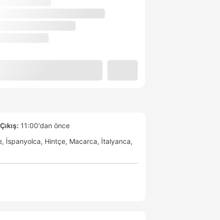
Çıkış:
11:00'dan önce
e
İspanyolca
Hintçe
Macarca
İtalyanca