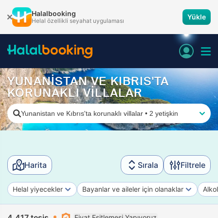
Halalbooking
Yükle
Helal özellikli seyahat uygulaması
YUNANİSTAN VE KIBRIS'TA
KORUNAKLI VİLLALAR
Yunanistan ve Kıbrıs'ta korunaklı villalar
•
2 yetişkin
Harita
Sırala
Filtrele
Helal yiyecekler
Bayanlar ve aileler için olanaklar
Alko
4.417 tesis
Fiyat Eşitlemesi Yapıyoruz