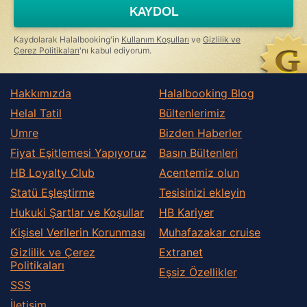
a
KAYDOL
human,
ignore
this
Kaydolarak Halalbooking'in
Kullanım Koşulları
ve
Gizlilik ve
field
Çerez Politikaları
'nı kabul ediyorum.
Hakkımızda
Halalbooking Blog
Helal Tatil
Bültenlerimiz
Umre
Bizden Haberler
Fiyat Eşitlemesi Yapıyoruz
Basın Bültenleri
HB Loyalty Club
Acentemiz olun
Statü Eşleştirme
Tesisinizi ekleyin
Hukuki Şartlar ve Koşullar
HB Kariyer
Kişisel Verilerin Korunması
Muhafazakar сruise
Gizlilik ve Çerez
Extranet
Politikaları
Eşsiz Özellikler
SSS
İletişim