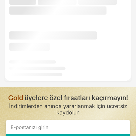
Gold
üyelere özel fırsatları kaçırmayın!
İndirimlerden anında yararlanmak için ücretsiz
kaydolun
If
you
are