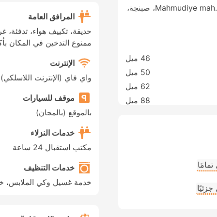
Mahmudiye mah. Bülbül 1 sokak 2/2 Sapanca/Sakarya، صبنجة،
المرافق العامة
حديقة، تكييف هواء، تدفئة، غ
ممنوع التدخين في المكان بأك
46 ميل
الإنترنت
50 ميل
واي فاي (الإنترنت اللاسلكي)
62 ميل
موقف للسيارات
88 ميل
بالموقع (بالمجان)
خدمات النزلاء
مكتب استقبال 24 ساعة
مامًا
خدمات التنظيف
خدمة غسيل وكي الملابس، خ
زئيًا