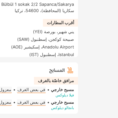
سكاريا (المحافظة)، 54600، تركيا
أقرب المطارات
يني شهير، بورصة (YEI)
صبيحة كوكجن، إسطنبول (SAW)
Anadolu Airport، إسكيشير (AOE)
Istanbul، إسطنبول (IST)
المسابح
مرافق خاصّة بالغرف
مسبح خارجي
•
في بعض الغرف
•
معزول ت
فيلا ديلوكس
مسبح خارجي
•
في بعض الغرف
•
معزول ج
بانجالو ديلوكس