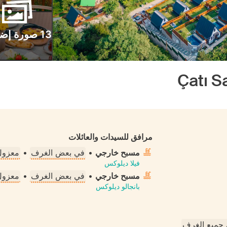
13 صورة إضافية
Çatı S
مرافق للسيدات والعائلات
مسبح خارجي
•
في بعض الغرف
•
معزول 
فيلا ديلوكس
مسبح خارجي
•
في بعض الغرف
•
معزول 
بانجالو ديلوكس
جميع الغرف