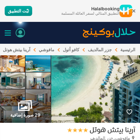
Halalbooking
ثبّت التطبيق
التطبيق المثالي لسفر العائلة المسلمة
الرئيسية
جزر المالديف
كافو أتول
مافوشي
آرينا بيتش هوتل
29 صورة إضافية
آرينا بيتش هوتل
مافوشي، جزر المالديف