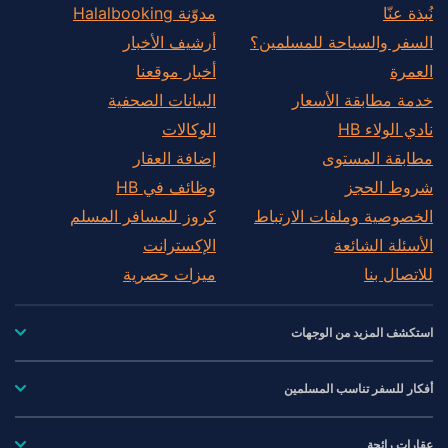
نُبذة عنّا
مدوّنة Halalbooking
السفر والسياحة للمسلمين؟
أرشيف الأخبار
العمرة
أخبار موقعنا
خدمة مطابقة الأسعار
البيانات الصحفية
نادي الولاء HB
الوكالات
مطابقة المستوى
إضافة العقار
شروط الحجز
وظائف في HB
الخصوصية وملفات الارتباط
كروز للمسافر المسلم
الأسئلة الشائعة
الإكسترانت
للاتصال بنا
ميزات حصرية
استكشف المزيد من الوجهات
أفكار للسفر تناسب المسلمين
عقارات رائجة