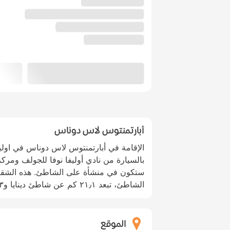
أبارتمنتوس لاس دوناس
بالسيارة من نادي أوليفا نوفا للجولف ومركز 
ستكون في منشأة على الشاطئ. هذه الشقق
الشاطئ، تبعد ٢١٫١ كم عن شاطئ دينايا و٢٫٣ كم عن Vives Park.
الموقع