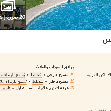
20 صورة إضافية
اس
مرافق للسيدات والعائلات
لأماكن القريبة
مسبح خارجي
•
مُختلط
•
يُسمح بارتداء 
مسبح داخلي
•
مُختلط
•
يُسمح بارتداء م
غرفة لتقديم علاجات السبا، تدليك
•
تأجير 
ير متوفرة بعد