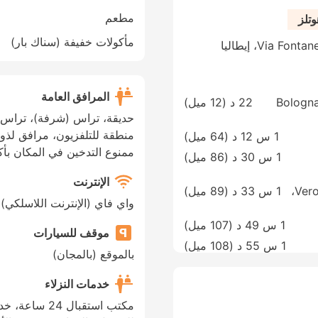
مطعم
وتلز
مأكولات خفيفة (سناك بار)
Via ، إيطاليا
المرافق العامة
Bologna
22 د (
12 ميل
)
حديقة، تراس (شرفة)، تراس (
منطقة للتلفزيون، مرافق لذوي
1 س 12 د (
64 ميل
)
ممنوع التدخين في المكان بأك
1 س 30 د (
86 ميل
)
الإنترنت
Verona-Villafranca Valerio Catullo Airport،
1 س 33 د (
89 ميل
)
واي فاي (الإنترنت اللاسلكي)
1 س 49 د (
107 ميل
)
موقف للسيارات
1 س 55 د (
108 ميل
)
بالموقع (بالمجان)
خدمات النزلاء
مكتب استقبال 