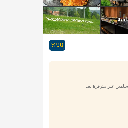
90‏%
مسلمين غير متوفرة بعد