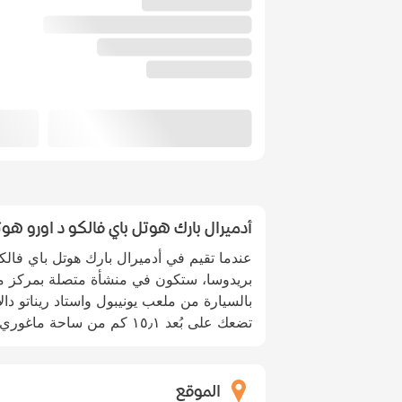
أدميرال بارك هوتل باي فالكو د اورو هوت
عندما تقيم في أدميرال بارك هوتل باي فالكو
بالسيارة من ملعب يونيبول واستاد ريناتو دالا
تضعك على بُعد ١٥٫١ كم من ساحة ماغوري و٢١٫٨ كم من بولوجنافيري.
الموقع