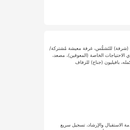
شرفة) للتَشمُّس، غرفة معيشة مُشتركة/
 الاحتياجات الخاصة (المعوقين)، مصعد،
مله، بافيليون (جناح) للزفاف
24 ساعة، خدمة الاستقبال والإرشاد، تسجيل سريع