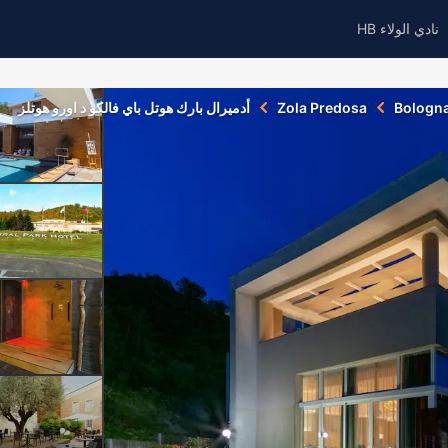
نادي الولاء HB
Bologn
Zola Predosa
أدميرال بارك هوتل باي فالكو د اورو هوتلز