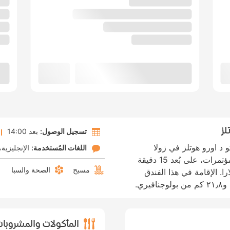
لز
تسجيل الوصول:
بعد 14:00
 د اورو هوتلز في زولا
اللغات المُستخدمة:
الإنجليزية
بريدوسا، ستكون في منشأة متصلة بمركز مؤتمرات، على بُعد 15 دقيقة
مسبح
الصحة والسبا
را. الإقامة في هذا الفندق
المأكولات والمشروبا