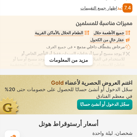
7.4
جيد
إظهار جميع التقييمات
مميزات مناسبة للمسلمين
جميع الأطعمة حلال
الطعام الحلال بالأماكن القريبة
عقار خالٍ من الكحول
مرحاض بشطّاف داخلي مدمج
• في جميع الغرف
لا يوجد مسبح أو سبا أو شاطئ للسيدات فقط أو للتأجير الخاص أو
للاستخدام في الفيلا/الغرفة يوفر الانعزال التام. لا يوجد مسبح أو سبا أو
مزيد من المعلومات
شاطئ للاستخدام المُختلط يُسمح فيه بارتداء ملابس السباحة المحتشمة
اغتنم العروض الحصرية لأعضاء
Gold
سجّل الدخول أو أنشئ حسابًا للحصول على خصومات حتى
20%
في معظم الفنادق
سجّل الدخول أو أنشئ حسابًا
أسعار أرستوقراط هوتل
شخصان
ليلة واحدة