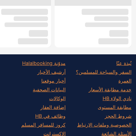
نُبذة عنّا
مدوّنة Halalbooking
السفر والسياحة للمسلمين؟
أرشيف الأخبار
العمرة
أخبار موقعنا
خدمة مطابقة الأسعار
البيانات الصحفية
نادي الولاء HB
الوكالات
مطابقة المستوى
إضافة العقار
شروط الحجز
وظائف في HB
الخصوصية وملفات الارتباط
كروز للمسافر المسلم
الأسئلة الشائعة
الإكسترانت