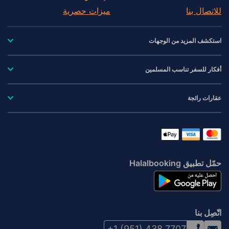
للاتصال بنا
ميزات حصرية
استكشف المزيد من الوجهات
أفكار للسفر تناسب المسلمين
عقارات رائجة
حمّل تطبيق Halalbooking
اتّصِل بنا
+1 (951) 438 7707