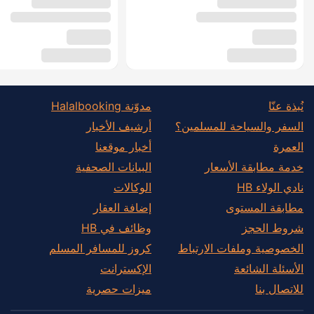
نُبذة عنّا
مدوّنة Halalbooking
السفر والسياحة للمسلمين؟
أرشيف الأخبار
العمرة
أخبار موقعنا
خدمة مطابقة الأسعار
البيانات الصحفية
نادي الولاء HB
الوكالات
مطابقة المستوى
إضافة العقار
شروط الحجز
وظائف في HB
الخصوصية وملفات الارتباط
كروز للمسافر المسلم
الأسئلة الشائعة
الإكسترانت
للاتصال بنا
ميزات حصرية