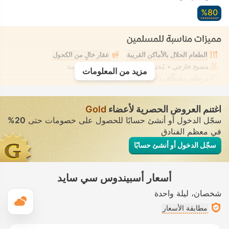
80‏%
مميزات مناسبة للمسلمين
الطعام الحلال بالأماكن القريبة
عقار خالٍ من الكحول
مسبح خارجي
• مُختلط • ملابس السباحة المحتشمة
مزيد من المعلومات
مرحاض بشطّاف داخلي مدمج
• في جميع الغرف
اغتنم العروض الحصرية لأعضاء
Gold
سجّل الدخول أو أنشئ حسابًا للحصول على خصومات حتى
20%
في معظم الفنادق
سجّل الدخول أو أنشئ حسابًا
أسعار أسبيندوس سي سايد
شخصان
ليلة واحدة
ال
مطابقة الأسعار