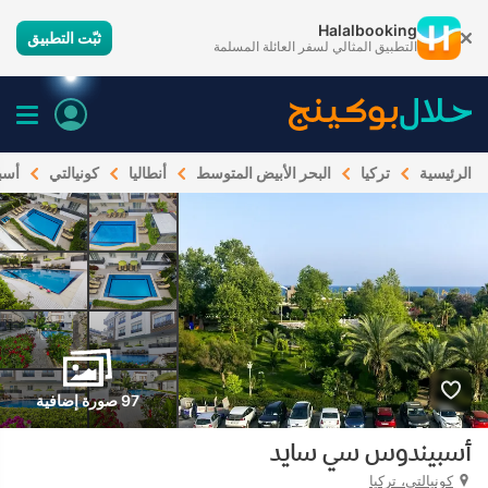
Halalbooking
ثبّت التطبيق
التطبيق المثالي لسفر العائلة المسلمة
الرئيسية
تركيا
البحر الأبيض المتوسط
أنطاليا
كونيالتي
أسب
97 صورة إضافية
أسبيندوس سي سايد
كونيالتي، تركيا